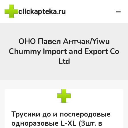
Перейти
clickapteka.ru
к
содержимому
ОНО Павел Антчак/Yiwu
Chummy Import and Export Co
Ltd
Трусики до и послеродовые
одноразовые L-XL (3шт. в