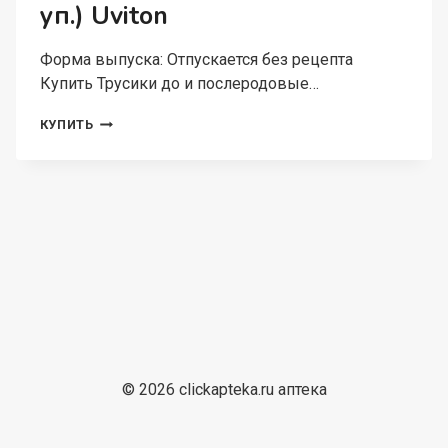
уп.) Uviton
Форма выпуска: Отпускается без рецепта
Купить Трусики до и послеродовые…
ТРУСИКИ
КУПИТЬ
ДО
И
ПОСЛЕРОДОВЫЕ
ОДНОРАЗОВЫЕ
L-
XL
(3ШТ.
В
УП.)
UVITON
© 2026 clickapteka.ru аптека