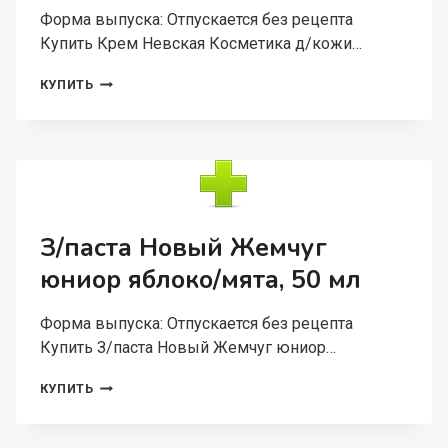
Форма выпуска: Отпускается без рецепта
Купить Крем Невская Косметика д/кожи…
КРЕМ
КУПИТЬ
НЕВСКАЯ
КОСМЕТИКА
Д/
КОЖИ
ВОКРУГ
ГЛАЗ
ОМОЛАЖИВАЮЩИЙ
ЖЕНЬШЕНЕВЫЙ,
З/паста Новый Жемчуг
25
юниор яблоко/мята, 50 мл
МЛ
Форма выпуска: Отпускается без рецепта
Купить З/паста Новый Жемчуг юниор…
З/
КУПИТЬ
ПАСТА
НОВЫЙ
ЖЕМЧУГ