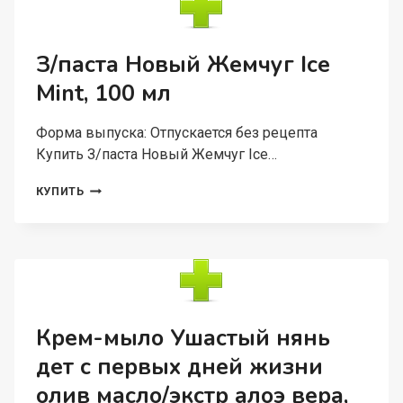
6
КГ
З/паста Новый Жемчуг Ice
Mint, 100 мл
Форма выпуска: Отпускается без рецепта
Купить З/паста Новый Жемчуг Ice…
З/
КУПИТЬ
ПАСТА
НОВЫЙ
ЖЕМЧУГ
ICE
MINT,
100
МЛ
Крем-мыло Ушастый нянь
дет с первых дней жизни
олив масло/экстр алоэ вера,