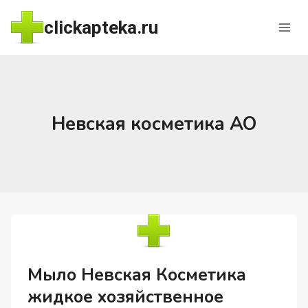
Перейти
clickapteka.ru
к
содержимому
Невская косметика АО
Мыло Невская Косметика
жидкое хозяйственное