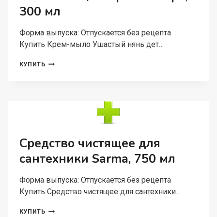
300 мл
Форма выпуска: Отпускается без рецепта
Купить Крем-мыло Ушастый нянь дет…
КРЕМ-
КУПИТЬ
МЫЛО
УШАСТЫЙ
НЯНЬ
ДЕТ
С
ПЕРВЫХ
ДНЕЙ
ЖИЗНИ
Средство чистящее для
ОЛИВ
сантехники Sarma, 750 мл
МАСЛО/
ЭКСТР
АЛОЭ
Форма выпуска: Отпускается без рецепта
ВЕРА,
Купить Средство чистящее для сантехники…
300
МЛ
СРЕДСТВО
КУПИТЬ