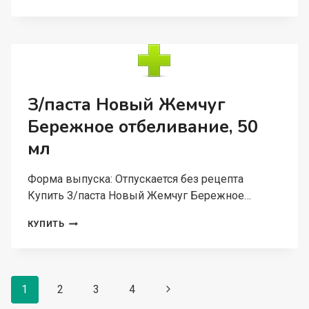
МЫЛО
НЕВСКАЯ
КОСМЕТИКА
ДЕТСКОЕ
В
ДОЙ
ПАК,
500
З/паста Новый Жемчуг
МЛ
Бережное отбеливание, 50
мл
Форма выпуска: Отпускается без рецепта
Купить З/паста Новый Жемчуг Бережное…
З/
КУПИТЬ
ПАСТА
НОВЫЙ
ЖЕМЧУГ
БЕРЕЖНОЕ
Навигация
ОТБЕЛИВАНИЕ,
1
2
3
4
Следующая
50