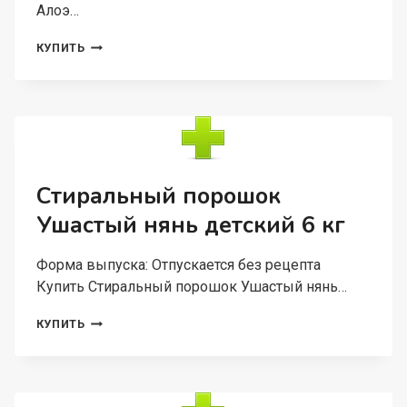
Алоэ…
СРЕДСТВО
КУПИТЬ
УШАСТЫЙ
НЯНЬ
КАЛЕНДУЛА/
АЛОЭ
Д/
КУПАНИЯ,
250
МЛ
Стиральный порошок
Ушастый нянь детский 6 кг
Форма выпуска: Отпускается без рецепта
Купить Стиральный порошок Ушастый нянь…
СТИРАЛЬНЫЙ
КУПИТЬ
ПОРОШОК
УШАСТЫЙ
НЯНЬ
ДЕТСКИЙ