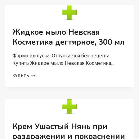
ЮНИОР
ЯБЛОКО/
МЯТА,
50
МЛ
Жидкое мыло Невская
Косметика дегтярное, 300 мл
Форма выпуска: Отпускается без рецепта
Купить Жидкое мыло Невская Косметика…
ЖИДКОЕ
КУПИТЬ
МЫЛО
НЕВСКАЯ
КОСМЕТИКА
ДЕГТЯРНОЕ,
300
МЛ
Крем Ушастый Нянь при
раздражении и покраснении