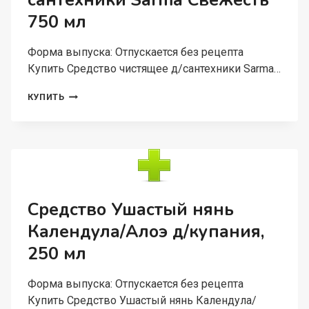
сантехники Sаrmа Свежесть
400
750 мл
Г
Форма выпуска: Отпускается без рецепта
Купить Средство чистящее д/сантехники Sаrmа…
СРЕДСТВО
КУПИТЬ
ЧИСТЯЩЕЕ
Д/
САНТЕХНИКИ
SАRMА
СВЕЖЕСТЬ
750
МЛ
Средство Ушастый нянь
Календула/Алоэ д/купания,
250 мл
Форма выпуска: Отпускается без рецепта
Купить Средство Ушастый нянь Календула/