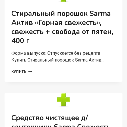
Стиральный порошок Sarma
Актив «Горная свежесть»,
свежесть + свобода от пятен,
400 г
Форма выпуска: Отпускается без рецепта
Купить Стиральный порошок Sarma Актив…
СТИРАЛЬНЫЙ
КУПИТЬ
ПОРОШОК
SARMA
АКТИВ
«ГОРНАЯ
СВЕЖЕСТЬ»,
СВЕЖЕСТЬ
+
СВОБОДА
Средство чистящее д/
ОТ
ПЯТЕН,