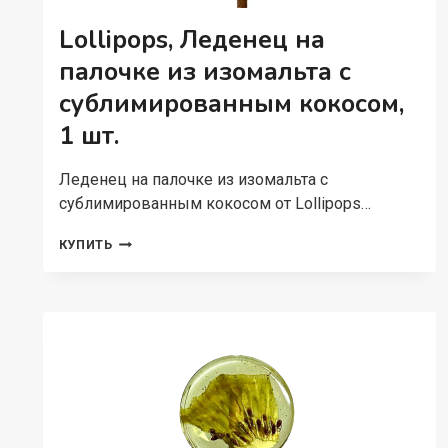
Lollipops, Леденец на
палочке из изомальта с
сублимированным кокосом,
1 шт.
Леденец на палочке из изомальта с
сублимированным кокосом от Lollipops…
LOLLIPOPS,
КУПИТЬ
ЛЕДЕНЕЦ
НА
ПАЛОЧКЕ
ИЗ
ИЗОМАЛЬТА
С
СУБЛИМИРОВАННЫМ
КОКОСОМ,
1
ШТ.