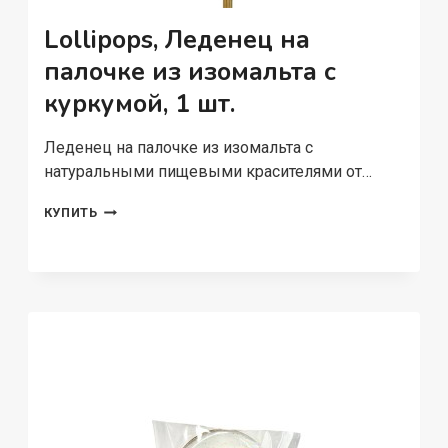
Lollipops, Леденец на
палочке из изомальта с
куркумой, 1 шт.
Леденец на палочке из изомальта с
натуральными пищевыми красителями от…
LOLLIPOPS,
КУПИТЬ
ЛЕДЕНЕЦ
НА
ПАЛОЧКЕ
ИЗ
ИЗОМАЛЬТА
С
КУРКУМОЙ,
1
ШТ.