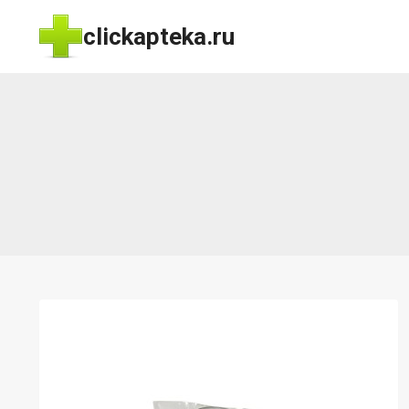
Перейти
clickapteka.ru
к
содержимому