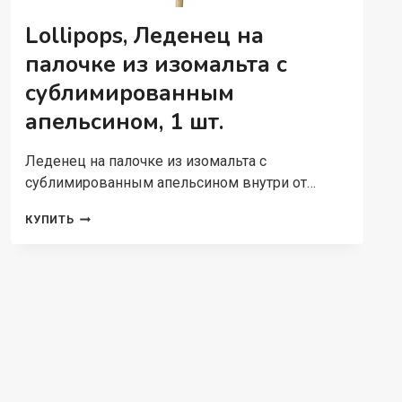
Lollipops, Леденец на
палочке из изомальта с
сублимированным
апельсином, 1 шт.
Леденец на палочке из изомальта с
сублимированным апельсином внутри от…
LOLLIPOPS,
КУПИТЬ
ЛЕДЕНЕЦ
НА
ПАЛОЧКЕ
ИЗ
ИЗОМАЛЬТА
С
СУБЛИМИРОВАННЫМ
АПЕЛЬСИНОМ,
1
ШТ.