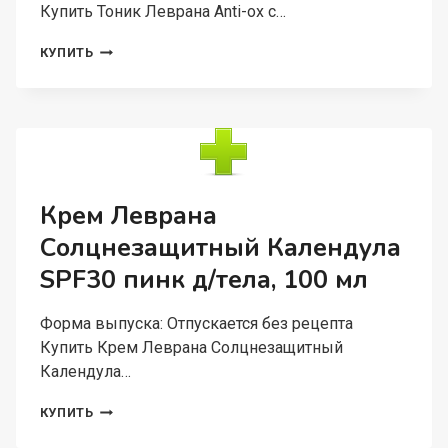
Купить Тоник Леврана Anti-оx с…
ТОНИК
КУПИТЬ
ЛЕВРАНА
ANTI-
ОX
С
АНТИОКСИДАНТАМИ
PH
4.5
Д/
Крем Леврана
ЛИЦА,
Солцнезащитный Календула
150
МЛ
SPF30 пинк д/тела, 100 мл
Форма выпуска: Отпускается без рецепта
Купить Крем Леврана Солцнезащитный
Календула…
КРЕМ
КУПИТЬ
ЛЕВРАНА
СОЛЦНЕЗАЩИТНЫЙ