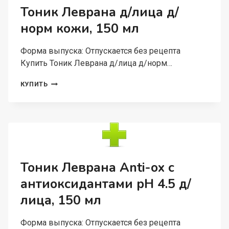
Тоник Леврана д/лица д/
норм кожи, 150 мл
Форма выпуска: Отпускается без рецепта
Купить Тоник Леврана д/лица д/норм…
ТОНИК
КУПИТЬ
ЛЕВРАНА
Д/
ЛИЦА
Д/
НОРМ
КОЖИ,
150
МЛ
Тоник Леврана Anti-оx с
антиоксидантами pH 4.5 д/
лица, 150 мл
Форма выпуска: Отпускается без рецепта