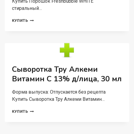
Купить Порошок Freshbubble WHITE
стиральный…
ПОРОШОК
КУПИТЬ
FRESHBUBBLE
WHITE
СТИРАЛЬНЫЙ
ЭКОЛОГИЧНЫЙ
ОТБЕЛИВАЮЩИЙ
1
КГ
Сыворотка Тру Алкеми
Витамин С 13% д/лица, 30 мл
Форма выпуска: Отпускается без рецепта
Купить Сыворотка Тру Алкеми Витамин…
СЫВОРОТКА
КУПИТЬ
ТРУ
АЛКЕМИ
ВИТАМИН
С