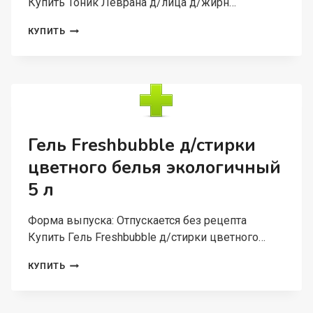
Купить Тоник Леврана д/лица д/жирн…
ТОНИК
КУПИТЬ
ЛЕВРАНА
Д/
ЛИЦА
Д/
ЖИРН
КОЖИ,
150
МЛ
Гель Freshbubble д/стирки
цветного белья экологичный
5 л
Форма выпуска: Отпускается без рецепта
Купить Гель Freshbubble д/стирки цветного…
ГЕЛЬ
КУПИТЬ
FRESHBUBBLE
Д/
СТИРКИ