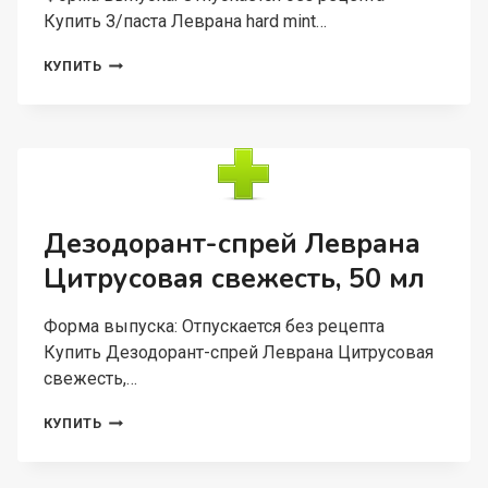
Купить З/паста Леврана hard mint…
З/
КУПИТЬ
ПАСТА
ЛЕВРАНА
HARD
MINT
BLACK
CHARCOAL
PAPAIN,
75
Дезодорант-спрей Леврана
МЛ
Цитрусовая свежесть, 50 мл
Форма выпуска: Отпускается без рецепта
Купить Дезодорант-спрей Леврана Цитрусовая
свежесть,…
ДЕЗОДОРАНТ-
КУПИТЬ
СПРЕЙ
ЛЕВРАНА
ЦИТРУСОВАЯ