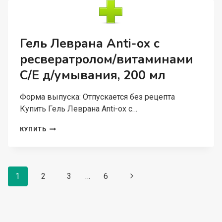
13%
Д/
ЛИЦА,
30
Гель Леврана Anti-ox с
МЛ
ресвератролом/витаминами
C/E д/умывания, 200 мл
Форма выпуска: Отпускается без рецепта
Купить Гель Леврана Anti-ox с…
ГЕЛЬ
КУПИТЬ
ЛЕВРАНА
ANTI-
OX
С
Навигация
РЕСВЕРАТРОЛОМ/
1
2
3
…
6
Следующая
ВИТАМИНАМИ
по
страница
C/E
страницам
Д/
УМЫВАНИЯ,
200