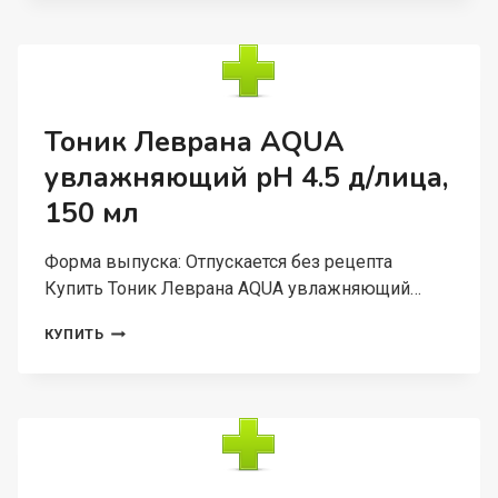
КАЛЕНДУЛА
SPF30
ПИНК
Д/
ТЕЛА,
100
Тоник Леврана AQUA
МЛ
увлажняющий pH 4.5 д/лица,
150 мл
Форма выпуска: Отпускается без рецепта
Купить Тоник Леврана AQUA увлажняющий…
ТОНИК
КУПИТЬ
ЛЕВРАНА
AQUA
УВЛАЖНЯЮЩИЙ
PH
4.5
Д/
ЛИЦА,