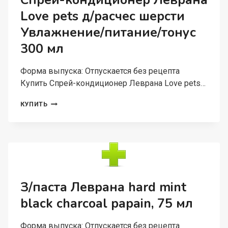
Спрей-кондиционер Леврана
Д/
Love pets д/расчес шерсти
ЛИЦА,
30
Увлажнение/питание/тонус
МЛ
300 мл
Форма выпуска: Отпускается без рецепта
Купить Спрей-кондиционер Леврана Love pets…
СПРЕЙ-
КУПИТЬ
КОНДИЦИОНЕР
ЛЕВРАНА
LOVE
PETS
Д/
РАСЧЕС
ШЕРСТИ
УВЛАЖНЕНИЕ/
З/паста Леврана hard mint
ПИТАНИЕ/
black charcoal papain, 75 мл
ТОНУС
300
МЛ
Форма выпуска: Отпускается без рецепта