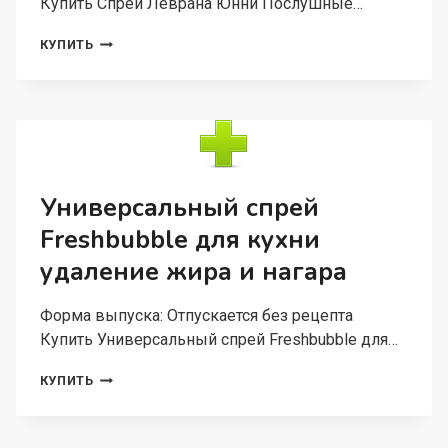
Купить Спрей Леврана Юнни Послушные…
СПРЕЙ
КУПИТЬ
ЛЕВРАНА
ЮННИ
ПОСЛУШНЫЕ
ЛОКОНЫ
ДЕТСКИЙ
ДВУХФАЗНЫЙ
Д/
ВОЛОС,
Универсальный спрей
200
Freshbubble для кухни
МЛ,
(FLG01)
удаление жира и нагара
Форма выпуска: Отпускается без рецепта
Купить Универсальный спрей Freshbubble для…
УНИВЕРСАЛЬНЫЙ
КУПИТЬ
СПРЕЙ
FRESHBUBBLE
ДЛЯ