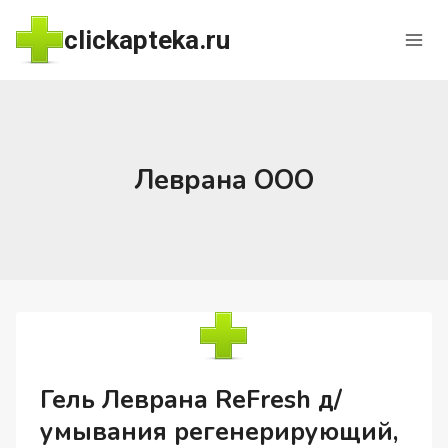
Перейти
clickapteka.ru
к
содержимому
Леврана ООО
Гель Леврана ReFresh д/
умывания регенерирующий,