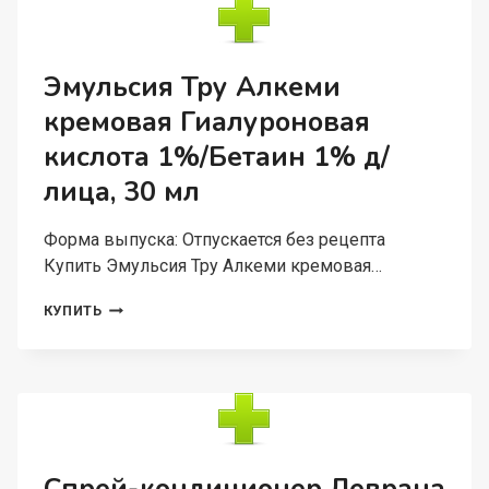
СОЛЬЮ/
ГОЛУБОЙ
ГЛИНОЙ,
50
Эмульсия Тру Алкеми
МЛ
кремовая Гиалуроновая
кислота 1%/Бетаин 1% д/
лица, 30 мл
Форма выпуска: Отпускается без рецепта
Купить Эмульсия Тру Алкеми кремовая…
ЭМУЛЬСИЯ
КУПИТЬ
ТРУ
АЛКЕМИ
КРЕМОВАЯ
ГИАЛУРОНОВАЯ
КИСЛОТА
1%/
БЕТАИН
1%