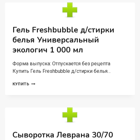
КУХНИ
УДАЛЕНИЕ
ЖИРА
И
НАГАРА
Гель Freshbubble д/стирки
белья Универсальный
экологич 1 000 мл
Форма выпуска: Отпускается без рецепта
Купить Гель Freshbubble д/стирки белья…
ГЕЛЬ
КУПИТЬ
FRESHBUBBLE
Д/
СТИРКИ
БЕЛЬЯ
УНИВЕРСАЛЬНЫЙ
ЭКОЛОГИЧ
1 000
МЛ
Сыворотка Леврана 30/70