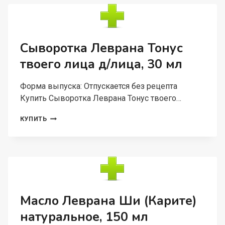
ЦВЕТНОГО
БЕЛЬЯ
ЭКОЛОГИЧНЫЙ
5
Л
Сыворотка Леврана Тонус
твоего лица д/лица, 30 мл
Форма выпуска: Отпускается без рецепта
Купить Сыворотка Леврана Тонус твоего…
СЫВОРОТКА
КУПИТЬ
ЛЕВРАНА
ТОНУС
ТВОЕГО
ЛИЦА
Д/
ЛИЦА,
30
МЛ
Масло Леврана Ши (Карите)
натуральное, 150 мл