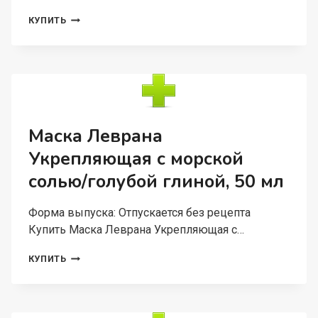
ГЕЛЬ
КУПИТЬ
FRESHBUBBLE
Д/
СТИРКИ
БЕЛЬЯ
БЕЗ
АРОМАТА
5
Л
Маска Леврана
Укрепляющая с морской
солью/голубой глиной, 50 мл
Форма выпуска: Отпускается без рецепта
Купить Маска Леврана Укрепляющая с…
МАСКА
КУПИТЬ
ЛЕВРАНА
УКРЕПЛЯЮЩАЯ
С
МОРСКОЙ