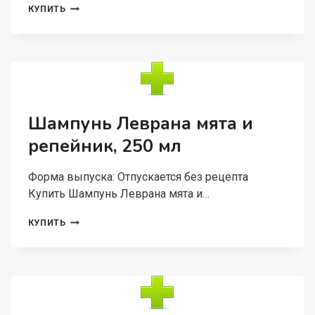
ШАМПУНЬ
КУПИТЬ
ЛЕВРАНА
LOVE
PETS
НАТУРАЛЬНЫЙ
Д/
ГРЫЗУНОВ/
ХОРЬКОВ/
ДЕКОРАТИВНЫХ
Шампунь Леврана мята и
КРОЛИКОВ
репейник, 250 мл
300
МЛ
Форма выпуска: Отпускается без рецепта
Купить Шампунь Леврана мята и…
ШАМПУНЬ
КУПИТЬ
ЛЕВРАНА
МЯТА
И
РЕПЕЙНИК,
250
МЛ