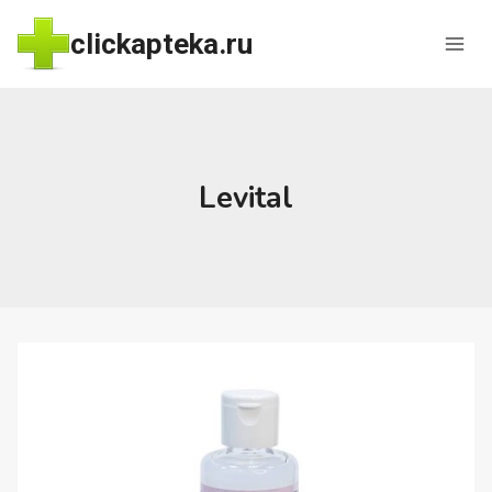
Перейти
clickapteka.ru
к
содержимому
Levital