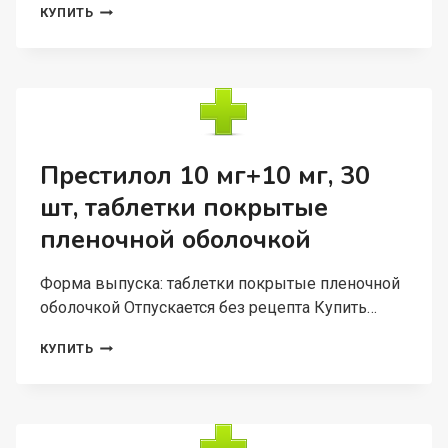
ЛИПЕРТАНС
КУПИТЬ
5
МГ+20
МГ+10
МГ,
30
ШТ,
ТАБЛЕТКИ
ПОКРЫТЫЕ
Престилол 10 мг+10 мг, 30
ПЛЕНОЧНОЙ
шт, таблетки покрытые
ОБОЛОЧКОЙ
пленочной оболочкой
Форма выпуска: таблетки покрытые пленочной
оболочкой Отпускается без рецепта Купить…
ПРЕСТИЛОЛ
КУПИТЬ
10
МГ+10
МГ,
30
ШТ,