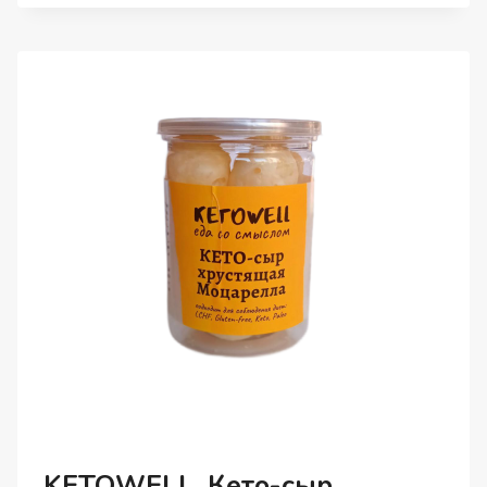
КОНФЕТЫ
С
ФУНДУКОМ,
90
Г
KETOWELL, Кето-сыр