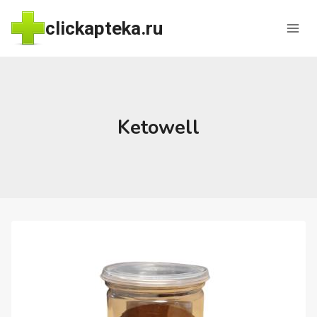
Перейти
clickapteka.ru
к
содержимому
Ketowell