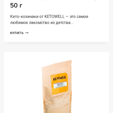
50 г
Кето-козинаки от KETOWELL — это самое
любимое лакомство из детства….
KETOWELL,
КУПИТЬ
КЕТО-
КОЗИНАКИ,
50
Г