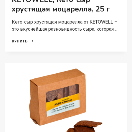
хрустящая моцарелла, 25 г
Кето-сыр хрустящая моцарелла от KETOWELL –
это вкуснейшая разновидность сыра, которая…
KETOWELL,
КУПИТЬ
КЕТО-
СЫР
ХРУСТЯЩАЯ
МОЦАРЕЛЛА,
25
Г