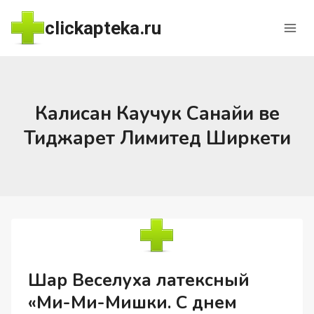
Перейти
clickapteka.ru
к
содержимому
Калисан Каучук Санайи ве
Тиджарет Лимитед Ширкети
Шар Веселуха латексный
«Ми-Ми-Мишки. С днем