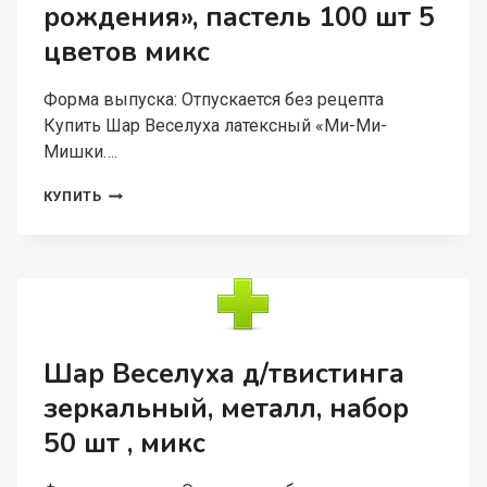
рождения», пастель 100 шт 5
цветов микс
Форма выпуска: Отпускается без рецепта
Купить Шар Веселуха латексный «Ми-Ми-
Мишки….
ШАР
КУПИТЬ
ВЕСЕЛУХА
ЛАТЕКСНЫЙ
«МИ-
МИ-
МИШКИ.
С
ДНЕМ
РОЖДЕНИЯ»,
Шар Веселуха д/твистинга
ПАСТЕЛЬ
зеркальный, металл, набор
100
ШТ
50 шт , микс
5
ЦВЕТОВ
МИКС