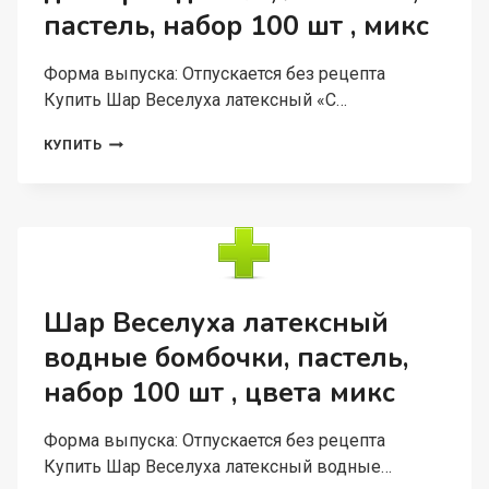
100
пастель, набор 100 шт , микс
ШТ
,
МИКС
Форма выпуска: Отпускается без рецепта
Купить Шар Веселуха латексный «С…
ШАР
КУПИТЬ
ВЕСЕЛУХА
ЛАТЕКСНЫЙ
«С
ДНЕМ
РОЖДЕНИЯ»,
ЛЕО
И
ТИГ,
Шар Веселуха латексный
ПАСТЕЛЬ,
водные бомбочки, пастель,
НАБОР
100
набор 100 шт , цвета микс
ШТ
,
МИКС
Форма выпуска: Отпускается без рецепта
Купить Шар Веселуха латексный водные…