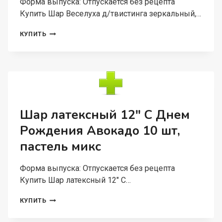
Форма выпуска: Отпускается без рецепта
Купить Шар Веселуха д/твистинга зеркальный,…
ШАР
КУПИТЬ
ВЕСЕЛУХА
Д/
ТВИСТИНГА
ЗЕРКАЛЬНЫЙ,
МЕТАЛЛ,
НАБОР
50
ШТ
Шар латексный 12″ С Днем
,
Рождения Авокадо 10 шт,
МИКС
пастель микс
Форма выпуска: Отпускается без рецепта
Купить Шар латексный 12″ С…
ШАР
КУПИТЬ
ЛАТЕКСНЫЙ
12″