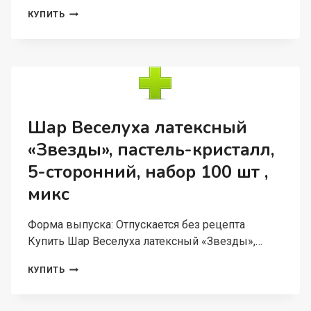
ШАР
КУПИТЬ
ВЕСЕЛУХА
ЛАТЕКСНЫЙ
ВОДНЫЕ
БОМБОЧКИ,
ПАСТЕЛЬ,
НАБОР
100
ШТ
Шар Веселуха латексный
,
«Звезды», пастель-кристалл,
ЦВЕТА
МИКС
5-сторонний, набор 100 шт ,
микс
Форма выпуска: Отпускается без рецепта
Купить Шар Веселуха латексный «Звезды»,…
ШАР
КУПИТЬ
ВЕСЕЛУХА
ЛАТЕКСНЫЙ
«ЗВЕЗДЫ»,