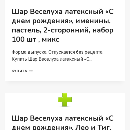
100
ШТ
Шар Веселуха латексный «С
,
днем рождения», именины,
ЦВЕТ
МАКАРОНС,
пастель, 2-сторонний, набор
МИКС
100 шт , микс
Форма выпуска: Отпускается без рецепта
Купить Шар Веселуха латексный «С…
ШАР
КУПИТЬ
ВЕСЕЛУХА
ЛАТЕКСНЫЙ
«С
ДНЕМ
РОЖДЕНИЯ»,
ИМЕНИНЫ,
ПАСТЕЛЬ,
2-
Шар Веселуха латексный «С
СТОРОННИЙ,
днем рождения», Лео и Тиг,
НАБОР