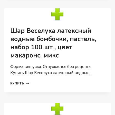
С
ДНЕМ
РОЖДЕНИЯ
АВОКАДО
10
ШТ,
Шар Веселуха латексный
ПАСТЕЛЬ
водные бомбочки, пастель,
МИКС
набор 100 шт , цвет
макаронс, микс
Форма выпуска: Отпускается без рецепта
Купить Шар Веселуха латексный водные…
ШАР
КУПИТЬ
ВЕСЕЛУХА
ЛАТЕКСНЫЙ
ВОДНЫЕ
БОМБОЧКИ,
ПАСТЕЛЬ,
НАБОР