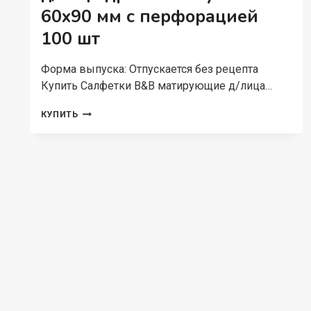
60х90 мм с перфорацией
100 шт
Форма выпуска: Отпускается без рецепта
Купить Салфетки B&B матирующие д/лица…
САЛФЕТКИ
КУПИТЬ
B&B
МАТИРУЮЩИЕ
Д/
ЛИЦА
ДРЕВЕСНЫЙ
УГОЛЬ
60Х90
ММ
С
ПЕРФОРАЦИЕЙ
100
ШТ