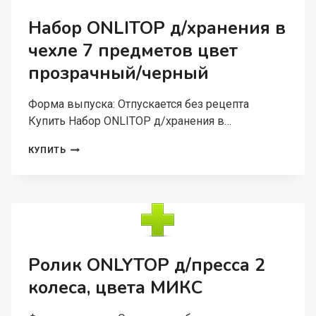
МИКС
Набор ONLITOP д/хранения в
чехле 7 предметов цвет
прозрачный/черный
Форма выпуска: Отпускается без рецепта
Купить Набор ONLITOP д/хранения в…
НАБОР
КУПИТЬ
ONLITOP
Д/
ХРАНЕНИЯ
В
ЧЕХЛЕ
7
ПРЕДМЕТОВ
ЦВЕТ
Ролик ONLYTOP д/пресса 2
ПРОЗРАЧНЫЙ/
колеса, цвета МИКС
ЧЕРНЫЙ