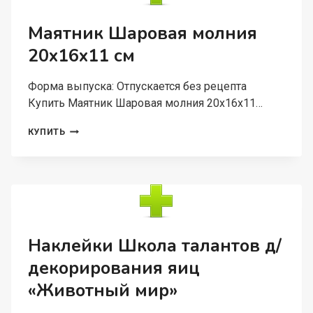
КОТИК
И
Маятник Шаровая молния
САКУРА
20х16х11 см
20Х25
СМ
Форма выпуска: Отпускается без рецепта
Купить Маятник Шаровая молния 20х16х11…
МАЯТНИК
КУПИТЬ
ШАРОВАЯ
МОЛНИЯ
20Х16Х11
СМ
Наклейки Школа талантов д/
декорирования яиц
«Животный мир»