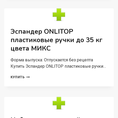
ТОЧИЛКОЙ
ЦВЕТ
ЧЕРНЫЙ
НАСЫЩЕННЫЙ
№1
Эспандер ONLITOP
пластиковые ручки до 35 кг
цвета МИКС
Форма выпуска: Отпускается без рецепта
Купить Эспандер ONLITOP пластиковые ручки…
ЭСПАНДЕР
КУПИТЬ
ONLITOP
ПЛАСТИКОВЫЕ
РУЧКИ
ДО
35
КГ
ЦВЕТА
МИКС