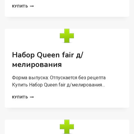
НОЖНИЦЫ
КУПИТЬ
QUEEN
FAIR
МАНИКЮРНЫЕ
Д/
КУТИКУЛЫ
ЗАГНУТЫЕ
9
СМ
Набор Queen fair д/
ЦВЕТ
мелирования
ЗОЛОТИСТЫЙ
Форма выпуска: Отпускается без рецепта
Купить Набор Queen fair д/мелирования…
НАБОР
КУПИТЬ
QUEEN
FAIR
Д/
МЕЛИРОВАНИЯ