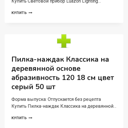
Купить Световой прибор Luazon Lighting…
СВЕТОВОЙ
КУПИТЬ
ПРИБОР
LUAZON
LIGHTING
«ЗВЕЗДНОЕ
НЕБО»
16
СМ,
ДИНАМИК,
Пилка-наждак Классика на
СЪЕМНАЯ
деревянной основе
ПОЛУСФЕРА,
СВЕЧЕНИЕ
абразивность 120 18 см цвет
RGB
серый 50 шт
Форма выпуска: Отпускается без рецепта
Купить Пилка-наждак Классика на деревянной…
ПИЛКА-
КУПИТЬ
НАЖДАК
КЛАССИКА