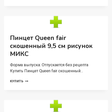
МЕТАЛЛ
1
СВЕЧА
ЗВЕЗДА
НА
ДУГЕ
БЕЛЫЙ
20,5Х10Х10
Пинцет Queen fair
СМ
скошенный 9,5 см рисунок
МИКС
Форма выпуска: Отпускается без рецепта
Купить Пинцет Queen fair скошенный…
ПИНЦЕТ
КУПИТЬ
QUEEN
FAIR
СКОШЕННЫЙ
9,5
СМ
РИСУНОК