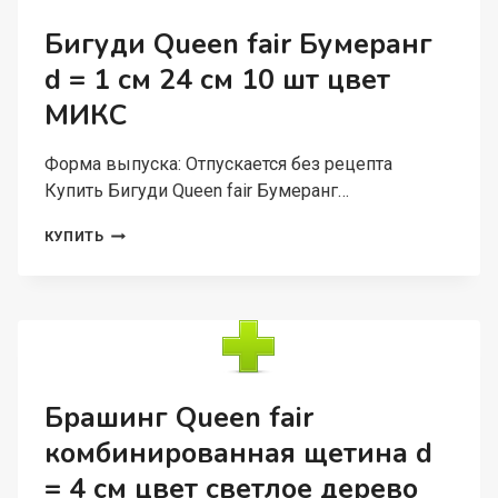
Бигуди Queen fair Бумеранг
d = 1 см 24 см 10 шт цвет
МИКС
Форма выпуска: Отпускается без рецепта
Купить Бигуди Queen fair Бумеранг…
БИГУДИ
КУПИТЬ
QUEEN
FAIR
БУМЕРАНГ
D
=
1
СМ
24
Брашинг Queen fair
СМ
комбинированная щетина d
10
ШТ
= 4 см цвет светлое дерево
ЦВЕТ