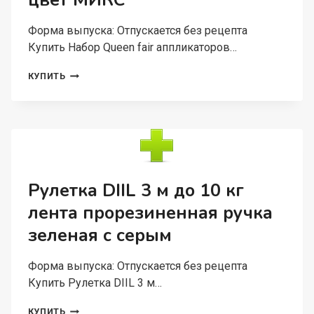
цвет МИКС
Форма выпуска: Отпускается без рецепта
Купить Набор Queen fair аппликаторов…
НАБОР
КУПИТЬ
QUEEN
FAIR
АППЛИКАТОРОВ
5
ШТ
7,5
СМ
ЦВЕТ
Рулетка DIIL 3 м до 10 кг
МИКС
лента прорезиненная ручка
зеленая с серым
Форма выпуска: Отпускается без рецепта
Купить Рулетка DIIL 3 м…
РУЛЕТКА
КУПИТЬ