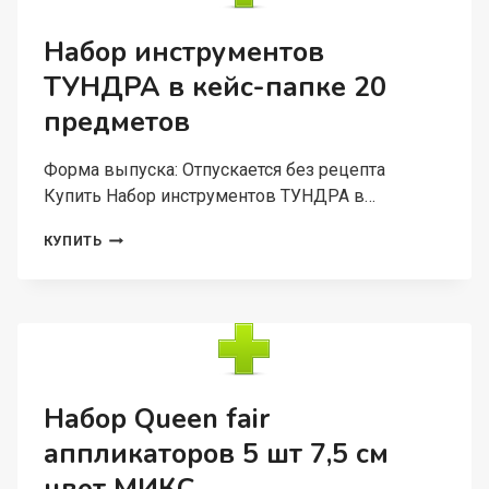
ПРЕДМЕТОВ
ЦВЕТ
Набор инструментов
ЧЕРНЫЙ/
ТУНДРА в кейс-папке 20
МАЛИНОВЫЙ
предметов
Форма выпуска: Отпускается без рецепта
Купить Набор инструментов ТУНДРА в…
НАБОР
КУПИТЬ
ИНСТРУМЕНТОВ
ТУНДРА
В
КЕЙС-
ПАПКЕ
20
ПРЕДМЕТОВ
Набор Queen fair
аппликаторов 5 шт 7,5 см