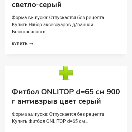
светло-серый
Форма выпуска: Отпускается без рецепта
Купить Набор аксессуаров д/ванной
Бесконечность…
НАБОР
КУПИТЬ
АКСЕССУАРОВ
Д/
ВАННОЙ
БЕСКОНЕЧНОСТЬ
ДОЗАТОР
400
МЛ/
МЫЛЬНИЦА/2
Фитбол ONLITOP d=65 см 900
СТАКАНА
г антивзрыв цвет серый
СВЕТЛО-
СЕРЫЙ
Форма выпуска: Отпускается без рецепта
Купить Фитбол ONLITOP d=65 см…