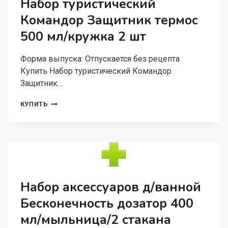
Набор туристический
Командор Защитник термос
500 мл/кружка 2 шт
Форма выпуска: Отпускается без рецепта
Купить Набор туристический Командор
Защитник…
НАБОР
КУПИТЬ
ТУРИСТИЧЕСКИЙ
КОМАНДОР
ЗАЩИТНИК
ТЕРМОС
500
МЛ/
КРУЖКА
2
Набор аксессуаров д/ванной
ШТ
Бесконечность дозатор 400
мл/мыльница/2 стакана