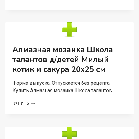
DIIL
3
М
ДО
10
КГ
ЛЕНТА
ПРОРЕЗИНЕННАЯ
Алмазная мозаика Школа
РУЧКА
талантов д/детей Милый
ЗЕЛЕНАЯ
С
котик и сакура 20х25 см
СЕРЫМ
Форма выпуска: Отпускается без рецепта
Купить Алмазная мозаика Школа талантов…
АЛМАЗНАЯ
КУПИТЬ
МОЗАИКА
ШКОЛА
ТАЛАНТОВ
Д/
ДЕТЕЙ
МИЛЫЙ