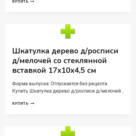
ФИТБОЛ
КУПИТЬ
ONLITOP
D=65
СМ
900
Г
АНТИВЗРЫВ
ЦВЕТ
СЕРЫЙ
Шкатулка дерево д/росписи
д/мелочей со стеклянной
вставкой 17х10х4,5 см
Форма выпуска: Отпускается без рецепта
Купить Шкатулка дерево д/росписи д/мелочей…
ШКАТУЛКА
КУПИТЬ
ДЕРЕВО
Д/
РОСПИСИ
Д/
МЕЛОЧЕЙ