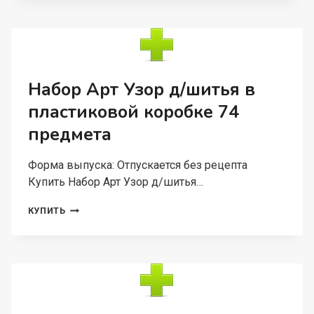
НА
ДЕРЕВЯННОЙ
ОСНОВЕ
АБРАЗИВНОСТЬ
120
18
Набор Арт Узор д/шитья в
СМ
пластиковой коробке 74
ЦВЕТ
СЕРЫЙ
предмета
50
ШТ
Форма выпуска: Отпускается без рецепта
Купить Набор Арт Узор д/шитья…
НАБОР
КУПИТЬ
АРТ
УЗОР
Д/
ШИТЬЯ
В
ПЛАСТИКОВОЙ
КОРОБКЕ