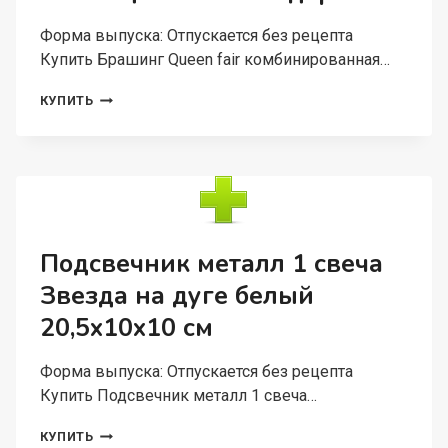
МИКС
Форма выпуска: Отпускается без рецепта
Купить Брашинг Queen fair комбинированная…
БРАШИНГ
КУПИТЬ
QUEEN
FAIR
КОМБИНИРОВАННАЯ
ЩЕТИНА
D
=
4
СМ
Подсвечник металл 1 свеча
ЦВЕТ
Звезда на дуге белый
СВЕТЛОЕ
ДЕРЕВО
20,5х10х10 см
Форма выпуска: Отпускается без рецепта
Купить Подсвечник металл 1 свеча…
ПОДСВЕЧНИК
КУПИТЬ