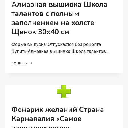
74
Алмазная вышивка Школа
ПРЕДМЕТА
талантов с полным
заполнением на холсте
Щенок 30х40 см
Форма выпуска: Отпускается без рецепта
Купить Алмазная вышивка Школа талантов…
АЛМАЗНАЯ
КУПИТЬ
ВЫШИВКА
ШКОЛА
ТАЛАНТОВ
С
ПОЛНЫМ
ЗАПОЛНЕНИЕМ
НА
ХОЛСТЕ
Фонарик желаний Страна
ЩЕНОК
Карнавалия «Самое
30Х40
СМ