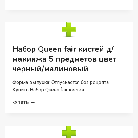
ONLITOP
МУРАШКА
Д/
ГОЛОВЫ
15×10,5
СМ
8
МАГНИТОВ
Набор Queen fair кистей д/
ЦВЕТ
макияжа 5 предметов цвет
МИКС
черный/малиновый
Форма выпуска: Отпускается без рецепта
Купить Набор Queen fair кистей…
НАБОР
КУПИТЬ
QUEEN
FAIR
КИСТЕЙ
Д/
МАКИЯЖА
5