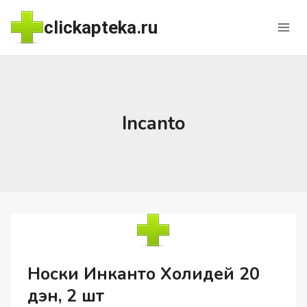
Перейти
clickapteka.ru
к
содержимому
Incanto
Носки Инканто Холидей 20
дэн, 2 шт