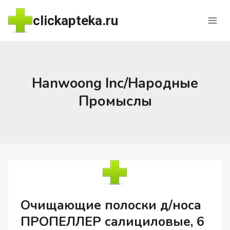
Перейти
clickapteka.ru
к
содержимому
Hanwoong Inc/Народные
Промыслы
Очищающие полоски д/носа
ПРОПЕЛЛЕР салициловые, 6