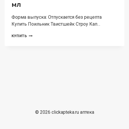
мл
Форма выпуска: Отпускается без рецепта
Купить Поильник Твистшейк Строу Кап…
ПОИЛЬНИК
КУПИТЬ
ТВИСТШЕЙК
СТРОУ
КАП
С
ТРУБОЧКОЙ
СЕРЫЙ,
360
МЛ
© 2026 clickapteka.ru аптека