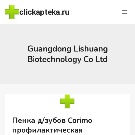
Перейти
clickapteka.ru
к
содержимому
Guangdong Lishuang
Biotechnology Co Ltd
Пенка д/зубов Corimo
профилактическая