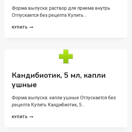
Форма выпуска: раствор для приема внутрь
Отпускается без рецепта Купить…
АСКОРИЛ
КУПИТЬ
ЭКСПЕКТОРАНТ
2
МГ+50
МГ+1
МГ/5
МЛ,
100
МЛ,
Кандибиотик, 5 мл, капли
РАСТВОР
ушные
ДЛЯ
ПРИЕМА
ВНУТРЬ
Форма выпуска: капли ушные Отпускается без
рецепта Купить Кандибиотик, 5…
КАНДИБИОТИК,
КУПИТЬ
5
МЛ,