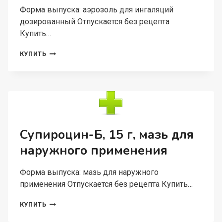
Форма выпуска: аэрозоль для ингаляций
дозированный Отпускается без рецепта
Купить…
САЛЬМЕКОРТ
КУПИТЬ
25
МКГ+125
МКГ/
ДОЗА,
120
ДОЗ,
АЭРОЗОЛЬ
ДЛЯ
Супироцин-Б, 15 г, мазь для
ИНГАЛЯЦИЙ
наружного применения
ДОЗИРОВАННЫЙ
Форма выпуска: мазь для наружного
применения Отпускается без рецепта Купить…
СУПИРОЦИН-
КУПИТЬ
Б,
15