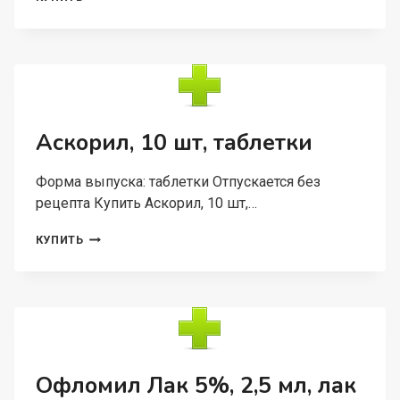
РИНО
АДВАНС
140
МКГ+50
МКГ,
75
ДОЗ,
СПРЕЙ
Аскорил, 10 шт, таблетки
НАЗАЛЬНЫЙ
Форма выпуска: таблетки Отпускается без
рецепта Купить Аскорил, 10 шт,…
АСКОРИЛ,
КУПИТЬ
10
ШТ,
ТАБЛЕТКИ
Офломил Лак 5%, 2,5 мл, лак