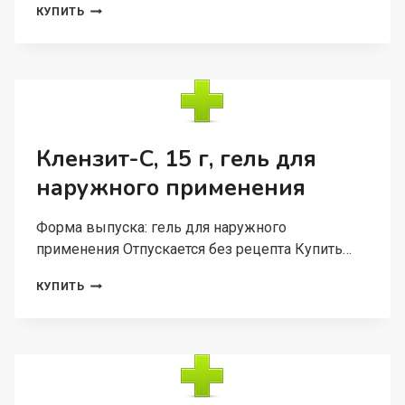
МОНТЛЕЗИР
КУПИТЬ
5
МГ+10
МГ,
10
ШТ,
ТАБЛЕТКИ
ПОКРЫТЫЕ
ПЛЕНОЧНОЙ
Клензит-С, 15 г, гель для
ОБОЛОЧКОЙ
наружного применения
Форма выпуска: гель для наружного
применения Отпускается без рецепта Купить…
КЛЕНЗИТ-
КУПИТЬ
С,
15
Г,
ГЕЛЬ
ДЛЯ
НАРУЖНОГО
ПРИМЕНЕНИЯ