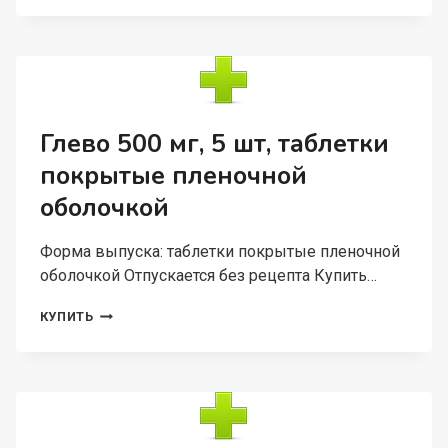
АДВАНС
140
МКГ+50
МКГ,
150
ДОЗ,
СПРЕЙ
Глево 500 мг, 5 шт, таблетки
НАЗАЛЬНЫЙ
покрытые пленочной
оболочкой
Форма выпуска: таблетки покрытые пленочной
оболочкой Отпускается без рецепта Купить…
ГЛЕВО
КУПИТЬ
500
МГ,
5
ШТ,
ТАБЛЕТКИ
ПОКРЫТЫЕ
ПЛЕНОЧНОЙ