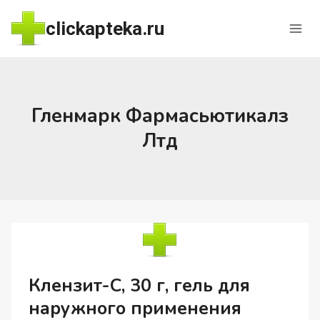
Перейти
clickapteka.ru
к
содержимому
Гленмарк Фармасьютикалз
Лтд
Клензит-С, 30 г, гель для
наружного применения