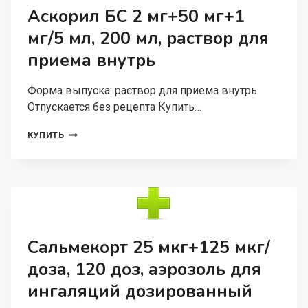
МЛ,
Аскорил БС 2 мг+50 мг+1
РАСТВОР
мг/5 мл, 200 мл, раствор для
ДЛЯ
ПРИЕМА
приема внутрь
ВНУТРЬ
Форма выпуска: раствор для приема внутрь
Отпускается без рецепта Купить…
АСКОРИЛ
КУПИТЬ
БС
2
МГ+50
МГ+1
МГ/5
МЛ,
200
МЛ,
Сальмекорт 25 мкг+125 мкг/
РАСТВОР
доза, 120 доз, аэрозоль для
ДЛЯ
ПРИЕМА
ингаляций дозированный
ВНУТРЬ