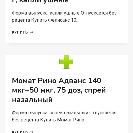
г, капли ушные
Форма выпуска: капли ушные Отпускается без
рецепта Купить Фелисанс 10…
ФЕЛИСАНС
КУПИТЬ
10
МГ/
Г+40
МГ/
Г,
16
Г,
КАПЛИ
Момат Рино Адванс 140
УШНЫЕ
мкг+50 мкг, 75 доз, спрей
назальный
Форма выпуска: спрей назальный Отпускается
без рецепта Купить Момат Рино…
МОМАТ
КУПИТЬ