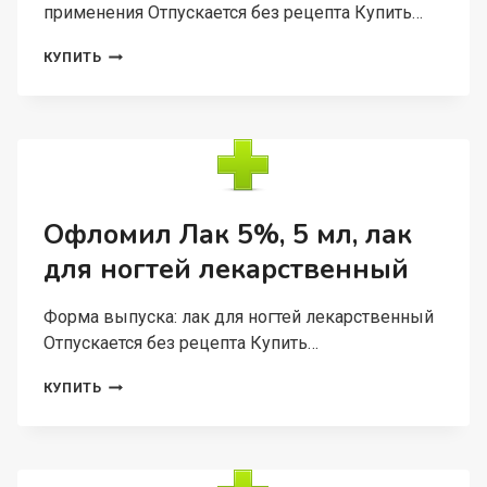
применения Отпускается без рецепта Купить…
ОФЛОМИЛ
КУПИТЬ
ДЕРМА
0.25%,
15
Г,
КРЕМ
ДЛЯ
НАРУЖНОГО
ПРИМЕНЕНИЯ
Офломил Лак 5%, 5 мл, лак
для ногтей лекарственный
Форма выпуска: лак для ногтей лекарственный
Отпускается без рецепта Купить…
ОФЛОМИЛ
КУПИТЬ
ЛАК
5%,
5
МЛ,