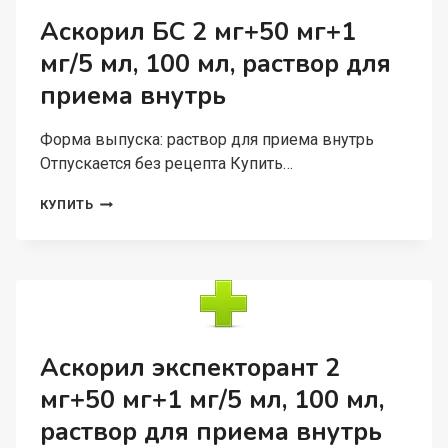
Аскорил БС 2 мг+50 мг+1
мг/5 мл, 100 мл, раствор для
приема внутрь
Форма выпуска: раствор для приема внутрь
Отпускается без рецепта Купить…
АСКОРИЛ
КУПИТЬ
БС
2
МГ+50
МГ+1
МГ/5
МЛ,
100
МЛ,
Аскорил экспекторант 2
РАСТВОР
мг+50 мг+1 мг/5 мл, 100 мл,
ДЛЯ
ПРИЕМА
раствор для приема внутрь
ВНУТРЬ