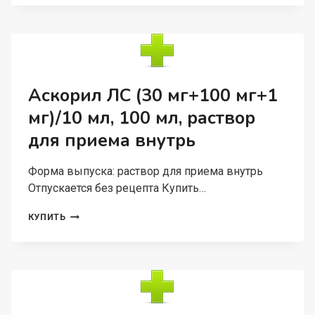
МКГ/
ДОЗА,
200
ДОЗ,
АЭРОЗОЛЬ
ДЛЯ
ИНГАЛЯЦИЙ
Аскорил ЛС (30 мг+100 мг+1
ДОЗИРОВАННЫЙ
мг)/10 мл, 100 мл, раствор
В
КОМПЛ
для приема внутрь
С
НАСАДКОЙ-
РАСПЫЛИТЕЛЕМ
Форма выпуска: раствор для приема внутрь
Отпускается без рецепта Купить…
АСКОРИЛ
КУПИТЬ
ЛС
(30
МГ+100
МГ+1
МГ)/10
МЛ,
100