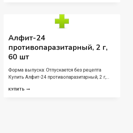
ОБЩЕУКРЕПЛЯЮЩИЙ,
25
Г,
20
ШТ,
ФИЛЬТР-
Алфит-24
ПАКЕТ
противопаразитарный, 2 г,
60 шт
Форма выпуска: Отпускается без рецепта
Купить Алфит-24 противопаразитарный, 2 г,…
АЛФИТ-24
КУПИТЬ
ПРОТИВОПАРАЗИТАРНЫЙ,
2
Г,
60
ШТ