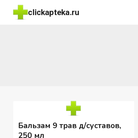
Перейти
clickapteka.ru
к
содержимому
Бальзам 9 трав д/суставов,
250 мл