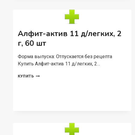
ОСИНЫ
И
ГВОЗДИКОЙ,
30
ШТ,
Алфит-актив 11 д/легких, 2
КАПСУЛЫ
г, 60 шт
Форма выпуска: Отпускается без рецепта
Купить Алфит-актив 11 д/легких, 2…
АЛФИТ-
КУПИТЬ
АКТИВ
11
Д/
ЛЕГКИХ,
2
Г,
60
ШТ