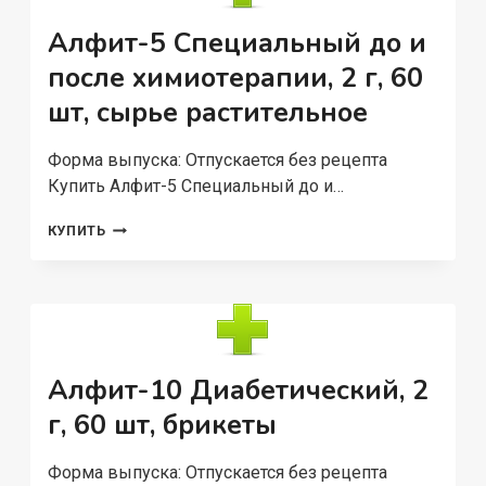
60
ШТ
Алфит-5 Специальный до и
после химиотерапии, 2 г, 60
шт, сырье растительное
Форма выпуска: Отпускается без рецепта
Купить Алфит-5 Специальный до и…
АЛФИТ-5
КУПИТЬ
СПЕЦИАЛЬНЫЙ
ДО
И
ПОСЛЕ
ХИМИОТЕРАПИИ,
2
Г,
Алфит-10 Диабетический, 2
60
ШТ,
г, 60 шт, брикеты
СЫРЬЕ
РАСТИТЕЛЬНОЕ
Форма выпуска: Отпускается без рецепта