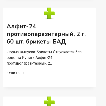
ВЕЧЕР,
2
Г,
60
ШТ
Алфит-24
противопаразитарный, 2 г,
60 шт, брикеты БАД
Форма выпуска: брикеты Отпускается без
рецепта Купить Алфит-24
противопаразитарный, 2…
АЛФИТ-24
КУПИТЬ
ПРОТИВОПАРАЗИТАРНЫЙ,
2
Г,
60
ШТ,
БРИКЕТЫ
БАД