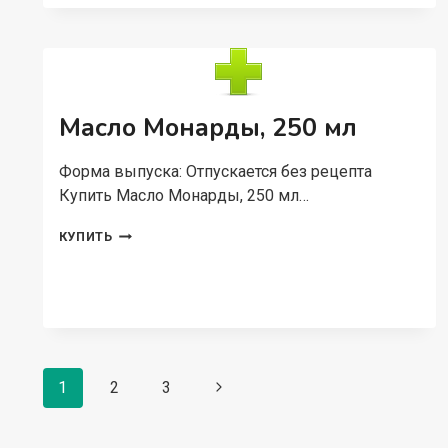
ШТ,
БРИКЕТЫ
Масло Монарды, 250 мл
Форма выпуска: Отпускается без рецепта
Купить Масло Монарды, 250 мл…
МАСЛО
КУПИТЬ
МОНАРДЫ,
250
МЛ
Навигация
1
2
3
Следующая
по
страница