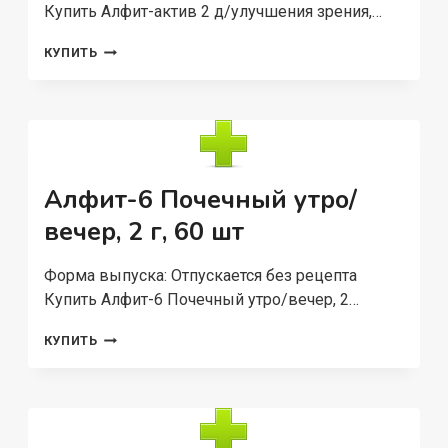
Купить Алфит-актив 2 д/улучшения зрения,…
АЛФИТ-
КУПИТЬ
АКТИВ
2
Д/
УЛУЧШЕНИЯ
ЗРЕНИЯ,
2
Г,
Алфит-6 Почечный утро/
60
ШТ
вечер, 2 г, 60 шт
Форма выпуска: Отпускается без рецепта
Купить Алфит-6 Почечный утро/вечер, 2…
АЛФИТ-6
КУПИТЬ
ПОЧЕЧНЫЙ
УТРО/
ВЕЧЕР,
2
Г,