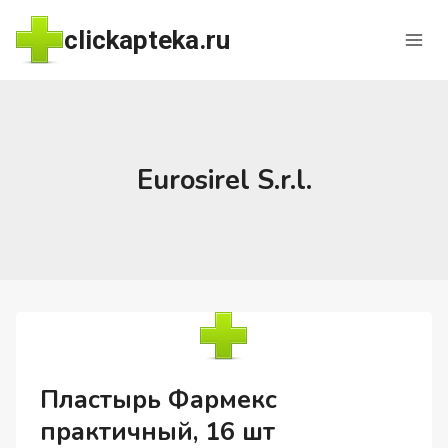
Перейти
clickapteka.ru
к
содержимому
Eurosirel S.r.l.
Пластырь Фармекс
практичный, 16 шт