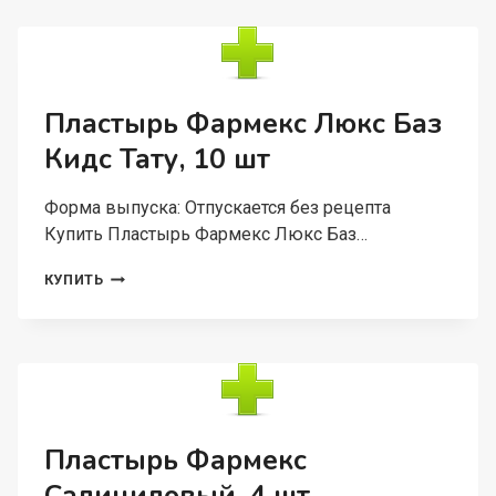
15
ШТ
Пластырь Фармекс Люкс Баз
Кидс Тату, 10 шт
Форма выпуска: Отпускается без рецепта
Купить Пластырь Фармекс Люкс Баз…
ПЛАСТЫРЬ
КУПИТЬ
ФАРМЕКС
ЛЮКС
БАЗ
КИДС
ТАТУ,
10
ШТ
Пластырь Фармекс