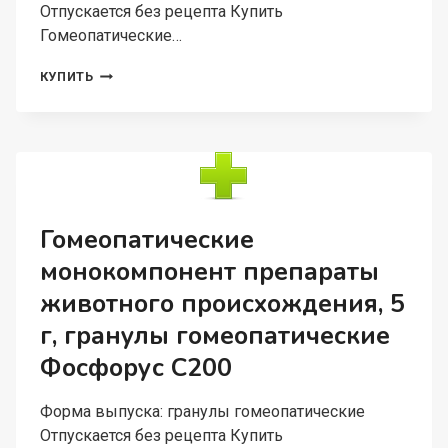
Отпускается без рецепта Купить
Гомеопатические…
ГОМЕОПАТИЧЕСКИЕ
КУПИТЬ
МОНОКОМПОНЕНТ
ПРЕПАРАТЫ
РАСТИТЕЛЬН
ПРОИСХОЖД,
5
Г,
ГРАНУЛЫ
ГОМЕОПАТИЧЕСКИЕ
Гомеопатические
C30
монокомпонент препараты
СТРИХНОС
НУКС
животного происхождения, 5
ВОМИКА
г, гранулы гомеопатические
Фосфорус С200
Форма выпуска: гранулы гомеопатические
Отпускается без рецепта Купить