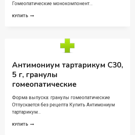
Гомеопатические монокомпонент…
ГОМЕОПАТИЧЕСКИЕ
КУПИТЬ
МОНОКОМПОНЕНТ
ПРЕПАРАТЫ
ЖИВОТНОГО
ПРОИСХОЖДЕНИЯ,
5
Г,
ГРАНУЛЫ
ГОМЕОПАТИЧЕСКИЕ
Антимониум тартарикум С30,
ФОСФОРУС
5 г, гранулы
С200
гомеопатические
Форма выпуска: гранулы гомеопатические
Отпускается без рецепта Купить Антимониум
тартарикум…
АНТИМОНИУМ
КУПИТЬ
ТАРТАРИКУМ
С30,