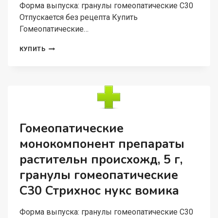
Форма выпуска: гранулы гомеопатические C30
Отпускается без рецепта Купить
Гомеопатические…
ГОМЕОПАТИЧЕСКИЕ
КУПИТЬ
МОНОКОМПОНЕНТ
ПРЕПАРАТЫ
РАСТИТЕЛЬН
ПРОИСХОЖД,
5
Г,
ГРАНУЛЫ
ГОМЕОПАТИЧЕСКИЕ
Гомеопатические
C30
монокомпонент препараты
АРНИКА
МОНТАНА
растительн происхожд, 5 г,
гранулы гомеопатические
C30 Стрихнос нукс вомика
Форма выпуска: гранулы гомеопатические C30