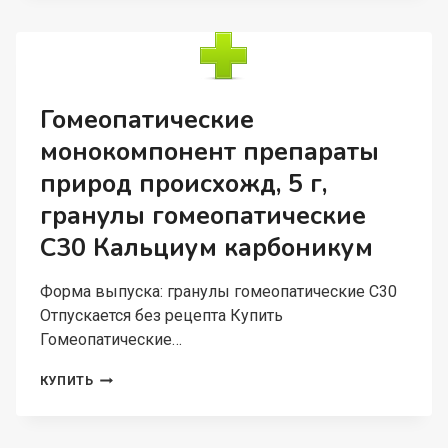
РАСТИТЕЛЬНОГО
ПРОИСХОЖДЕНИЯ,
5
Г,
ГРАНУЛЫ
ГОМЕОПАТИЧЕСКИЕ
Гомеопатические
АРНИКА
монокомпонент препараты
природ происхожд, 5 г,
гранулы гомеопатические
C30 Кальциум карбоникум
Форма выпуска: гранулы гомеопатические C30
Отпускается без рецепта Купить
Гомеопатические…
ГОМЕОПАТИЧЕСКИЕ
КУПИТЬ
МОНОКОМПОНЕНТ
ПРЕПАРАТЫ
ПРИРОД