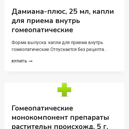
ГРАНУЛЫ
ГОМЕОПАТИЧЕСКИЕ
Дамиана-плюс, 25 мл, капли
C6
для приема внутрь
ТУЯ
ОКЦИДЕНТАЛИС
гомеопатические
Форма выпуска: капли для приема внутрь
гомеопатические Отпускается без рецепта…
ДАМИАНА-
КУПИТЬ
ПЛЮС,
25
МЛ,
КАПЛИ
ДЛЯ
ПРИЕМА
ВНУТРЬ
ГОМЕОПАТИЧЕСКИЕ
Гомеопатические
монокомпонент препараты
растительн происхожд, 5 г,