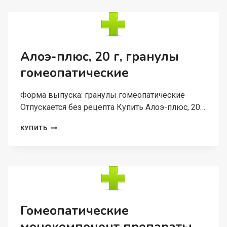
ТОКСИКОДЕНДРОН)
С30,
5
Г,
ГРАНУЛЫ
ГОМЕОПАТИЧЕСКИЕ
Алоэ-плюс, 20 г, гранулы
гомеопатические
Форма выпуска: гранулы гомеопатические
Отпускается без рецепта Купить Алоэ-плюс, 20…
АЛОЭ-
КУПИТЬ
ПЛЮС,
20
Г,
ГРАНУЛЫ
ГОМЕОПАТИЧЕСКИЕ
Гомеопатические