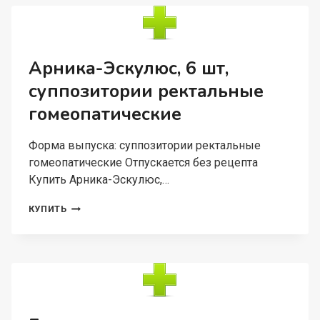
ПРОИСХОЖД,
5
Г,
ГРАНУЛЫ
ГОМЕОПАТИЧЕСКИЕ
Арника-Эскулюс, 6 шт,
C30
суппозитории ректальные
КАЛЬЦИУМ
КАРБОНИКУМ
гомеопатические
Форма выпуска: суппозитории ректальные
гомеопатические Отпускается без рецепта
Купить Арника-Эскулюс,…
АРНИКА-
КУПИТЬ
ЭСКУЛЮС,
6
ШТ,
СУППОЗИТОРИИ
РЕКТАЛЬНЫЕ
ГОМЕОПАТИЧЕСКИЕ