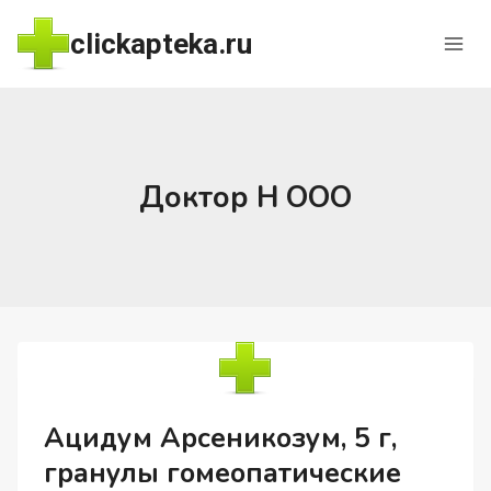
Перейти
clickapteka.ru
к
содержимому
Доктор Н ООО
Ацидум Арсеникозум, 5 г,
гранулы гомеопатические