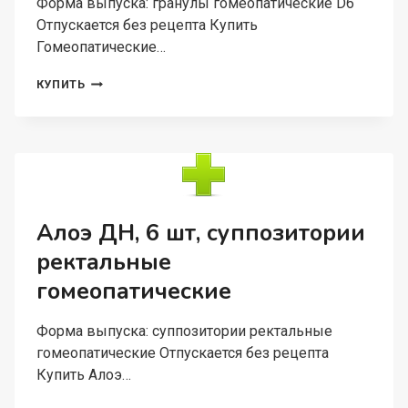
Форма выпуска: гранулы гомеопатические D6
Отпускается без рецепта Купить
Гомеопатические…
ГОМЕОПАТИЧЕСКИЕ
КУПИТЬ
МОНОКОМПОНЕНТ
ПРЕПАРАТЫ
ПРИРОД
ПРОИСХОЖД,
20
Г,
ГРАНУЛЫ
ГОМЕОПАТИЧЕСКИЕ
Алоэ ДН, 6 шт, суппозитории
D6
ректальные
НАТРИУМ
ХЛОРАТУМ
гомеопатические
Форма выпуска: суппозитории ректальные
гомеопатические Отпускается без рецепта
Купить Алоэ…