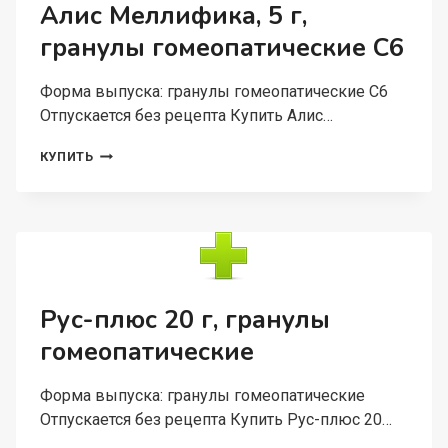
ГОМЕОПАТИЧЕСКИЕ
Алис Меллифика, 5 г,
C6
гранулы гомеопатические C6
МЕРКУРИУС
СОЛЮБИЛИС
ГАНЕМАННИ
Форма выпуска: гранулы гомеопатические C6
Отпускается без рецепта Купить Алис…
АЛИС
КУПИТЬ
МЕЛЛИФИКА,
5
Г,
ГРАНУЛЫ
ГОМЕОПАТИЧЕСКИЕ
C6
Рус-плюс 20 г, гранулы
гомеопатические
Форма выпуска: гранулы гомеопатические
Отпускается без рецепта Купить Рус-плюс 20…