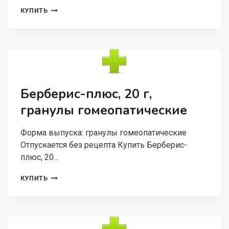
ГОМЕОПАТИЧЕСКИЕ
КУПИТЬ
МОНОКОМПОНЕНТНЫЕ
ПРЕПАРАТЫ
РАСТИТЕЛЬНОГО
ПРОИСХОЖДЕНИЯ,
5
Г,
ГРАНУЛЫ
ГОМЕОПАТИЧЕСКИЕ
Берберис-плюс, 20 г,
C6
гранулы гомеопатические
ХАМОМИЛЛА
РЕКУТИТА
Форма выпуска: гранулы гомеопатические
Отпускается без рецепта Купить Берберис-
плюс, 20…
БЕРБЕРИС-
КУПИТЬ
ПЛЮС,
20
Г,
ГРАНУЛЫ
ГОМЕОПАТИЧЕСКИЕ