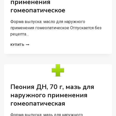
применения
гомеопатическое
Форма выпуска: масло для наружного
применения гомеопатическое Отпускается без
рецепта…
ЧАЙНОЕ
КУПИТЬ
ДЕРЕВО
ДН,
20
МЛ,
МАСЛО
ДЛЯ
НАРУЖНОГО
ПРИМЕНЕНИЯ
Пеония ДН, 70 г, мазь для
ГОМЕОПАТИЧЕСКОЕ
наружного применения
гомеопатическая
Форма выпуска: мазь для наружного