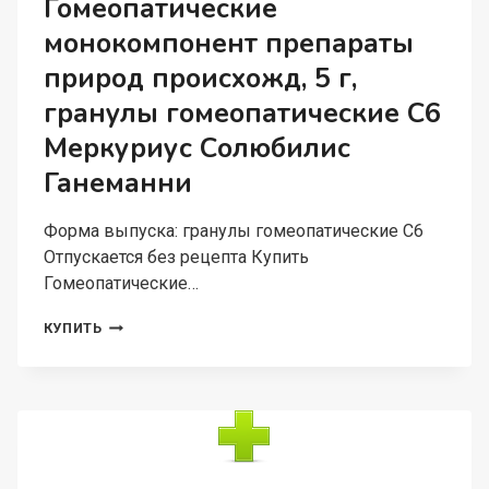
Гомеопатические
монокомпонент препараты
природ происхожд, 5 г,
гранулы гомеопатические C6
Меркуриус Солюбилис
Ганеманни
Форма выпуска: гранулы гомеопатические C6
Отпускается без рецепта Купить
Гомеопатические…
ГОМЕОПАТИЧЕСКИЕ
КУПИТЬ
МОНОКОМПОНЕНТ
ПРЕПАРАТЫ
ПРИРОД
ПРОИСХОЖД,
5
Г,
ГРАНУЛЫ