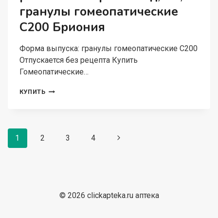
гранулы гомеопатические
C200 Бриония
Форма выпуска: гранулы гомеопатические C200
Отпускается без рецепта Купить
Гомеопатические…
ГОМЕОПАТИЧЕСКИЕ
КУПИТЬ
МОНОКОМПОНЕНТ
ПРЕПАРАТЫ
РАСТИТЕЛЬН
ПРОИСХОЖД,
Навигация
5
1
2
3
4
Следующая
Г,
по
страница
ГРАНУЛЫ
страницам
ГОМЕОПАТИЧЕСКИЕ
C200
БРИОНИЯ
© 2026 clickapteka.ru аптека