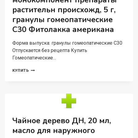
монокомпонент препараты
растительн происхожд, 5 г,
гранулы гомеопатические
C30 Фитолакка американа
Форма выпуска: гранулы гомеопатические C30
Отпускается без рецепта Купить
Гомеопатические…
ГОМЕОПАТИЧЕСКИЕ
КУПИТЬ
МОНОКОМПОНЕНТ
ПРЕПАРАТЫ
РАСТИТЕЛЬН
ПРОИСХОЖД,
5
Г,
ГРАНУЛЫ
ГОМЕОПАТИЧЕСКИЕ
Чайное дерево ДН, 20 мл,
C30
масло для наружного
ФИТОЛАККА
АМЕРИКАНА