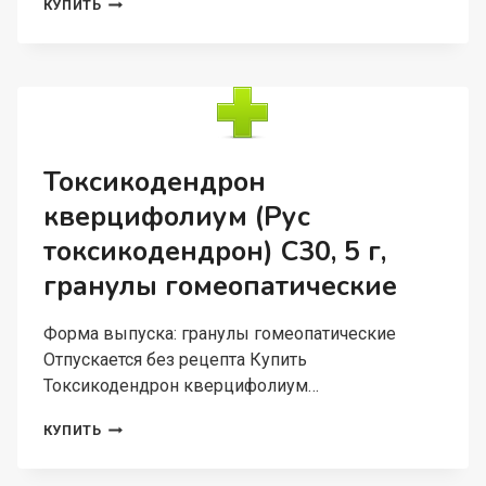
АЛОЭ
КУПИТЬ
ДН,
6
ШТ,
СУППОЗИТОРИИ
РЕКТАЛЬНЫЕ
ГОМЕОПАТИЧЕСКИЕ
Токсикодендрон
кверцифолиум (Рус
токсикодендрон) С30, 5 г,
гранулы гомеопатические
Форма выпуска: гранулы гомеопатические
Отпускается без рецепта Купить
Токсикодендрон кверцифолиум…
ТОКСИКОДЕНДРОН
КУПИТЬ
КВЕРЦИФОЛИУМ
(РУС