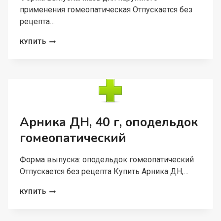
применения гомеопатическая Отпускается без
рецепта…
ПЕОНИЯ
КУПИТЬ
ДН,
70
Г,
МАЗЬ
ДЛЯ
НАРУЖНОГО
ПРИМЕНЕНИЯ
ГОМЕОПАТИЧЕСКАЯ
Арника ДН, 40 г, оподельдок
гомеопатический
Форма выпуска: оподельдок гомеопатический
Отпускается без рецепта Купить Арника ДН,…
АРНИКА
КУПИТЬ
ДН,
40
Г,