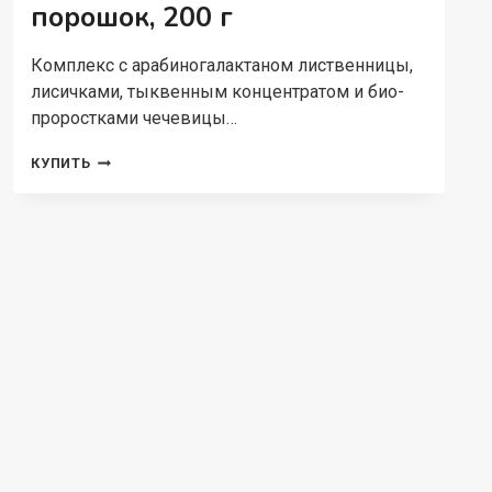
порошок, 200 г
Комплекс с арабиногалактаном лиственницы,
лисичками, тыквенным концентратом и био-
проростками чечевицы…
DOCTOR
КУПИТЬ
JIVERA,
АРАБИНОГАЛАКТАН
ЛИСТВЕННИЦЫ
С
ПРОТЕИНОМ
ИЗ
ШТИРИЙСКОЙ
СЕМЕЧКИ,
ЛИСИЧКАМИ
И
БИО-
ПРОРОСТКАМИ
ЧЕЧЕВИЦЫ,
ПОРОШОК,
200