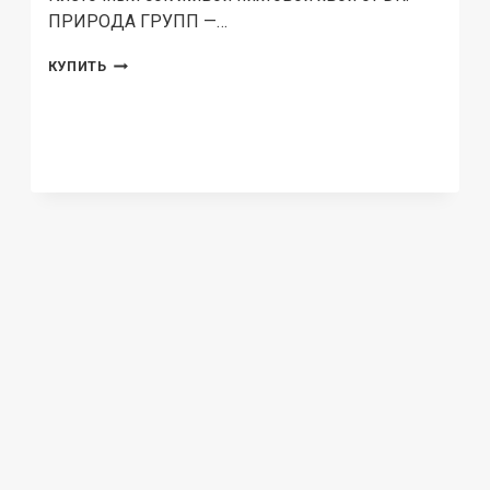
ПРИРОДА ГРУПП —…
DOCTOR
КУПИТЬ
JIVERA,
КЛЕТОЧНЫЙ
СОК
ПИХТЫ
СИБИРСКОЙ
С
КОНЦЕНТРАТОМ
ПОЛИПРЕНОЛОВ
И
БЕТУЛИНОМ,
ЖИДКОСТЬ,
50
МЛ