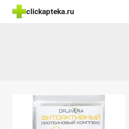
Перейти
clickapteka.ru
к
содержимому