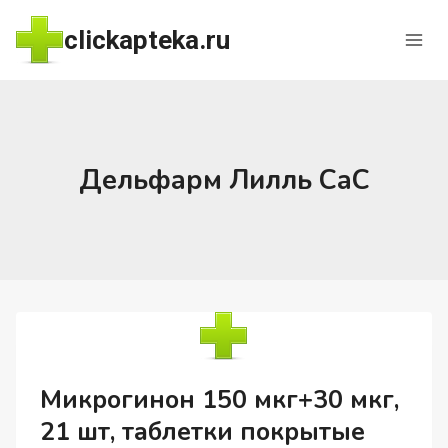
Перейти
clickapteka.ru
к
содержимому
Дельфарм Лилль СаС
Микрогинон 150 мкг+30 мкг,
21 шт, таблетки покрытые