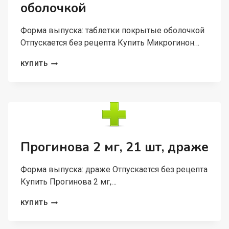
оболочкой
Форма выпуска: таблетки покрытые оболочкой
Отпускается без рецепта Купить Микрогинон…
МИКРОГИНОН
КУПИТЬ
150
МКГ+30
МКГ,
21
ШТ,
ТАБЛЕТКИ
ПОКРЫТЫЕ
ОБОЛОЧКОЙ
Прогинова 2 мг, 21 шт, драже
Форма выпуска: драже Отпускается без рецепта
Купить Прогинова 2 мг,…
ПРОГИНОВА
КУПИТЬ
2
МГ,