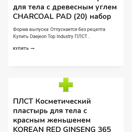
для тела с древесным углем
CHARCOAL PAD (20) набор
Форма выпуска: Отпускается без рецепта
Купить Daejeon Top Industry ПЛСТ…
DAEJEON
КУПИТЬ
TOP
INDUSTRY
ПЛСТ
КОСМЕТИЧЕСКИЙ
ПЛАСТЫРЬ
ДЛЯ
ТЕЛА
С
ДРЕВЕСНЫМ
ПЛСТ Косметический
УГЛЕМ
пластырь для тела с
CHARCOAL
PAD
красным женьшенем
(20)
НАБОР
KOREAN RED GINSENG 365