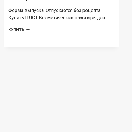
Форма выпуска: Отпускается без рецепта
Купить ПЛСТ Косметический пластырь для…
ПЛСТ
КУПИТЬ
КОСМЕТИЧЕСКИЙ
ПЛАСТЫРЬ
ДЛЯ
ТЕЛА
RED
GINSENG
DONG
JEON
PAD
НАБОР
120ШТ
X120