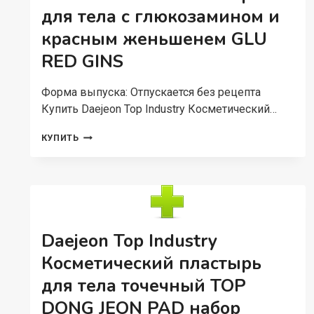
для тела с глюкозамином и
красным женьшенем GLU
RED GINS
Форма выпуска: Отпускается без рецепта
Купить Daejeon Top Industry Косметический…
DAEJEON
КУПИТЬ
TOP
INDUSTRY
КОСМЕТИЧЕСКИЙ
ПЛАСТЫРЬ
ДЛЯ
ТЕЛА
С
Daejeon Top Industry
ГЛЮКОЗАМИНОМ
И
Косметический пластырь
КРАСНЫМ
для тела точечный TOP
ЖЕНЬШЕНЕМ
GLU
DONG JEON PAD набор
RED