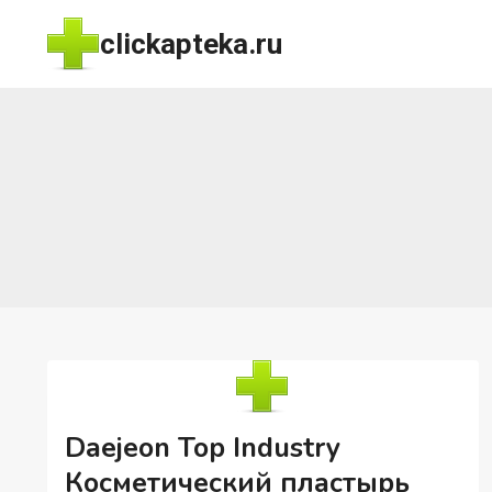
Перейти
clickapteka.ru
к
содержимому
Daejeon Top Industry
Косметический пластырь