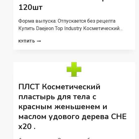
GINS
120шт
Форма выпуска: Отпускается без рецепта
Купить Daejeon Top Industry Косметический…
DAEJEON
КУПИТЬ
TOP
INDUSTRY
КОСМЕТИЧЕСКИЙ
ПЛАСТЫРЬ
ДЛЯ
ТЕЛА
ТОЧЕЧНЫЙ
ПЛСТ Косметический
TOP
DONG
пластырь для тела с
JEON
красным женьшенем и
PAD
НАБОР
маслом удового дерева CHE
120ШТ
x20 .