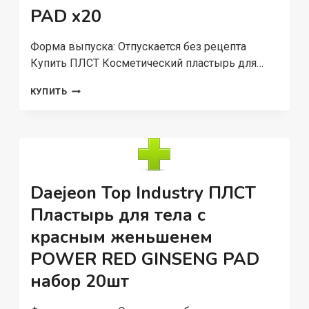
PAD x20
Форма выпуска: Отпускается без рецепта
Купить ПЛСТ Косметический пластырь для…
ПЛСТ
КУПИТЬ
КОСМЕТИЧЕСКИЙ
ПЛАСТЫРЬ
ДЛЯ
ТЕЛА
С
КРАСНЫМ
ЖЕНЬШЕНЕМ
Daejeon Top Industry ПЛСТ
KOREAN
RED
Пластырь для тела с
GINSENG
красным женьшенем
365
PAD
POWER RED GINSENG PAD
X20
набор 20шт