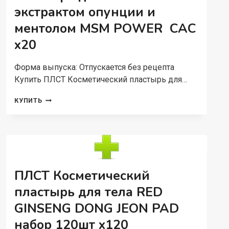
экстрактом опунции и
ментолом MSM POWER CAC
x20
Форма выпуска: Отпускается без рецепта
Купить ПЛСТ Косметический пластырь для…
ПЛСТ
КУПИТЬ
КОСМЕТИЧЕСКИЙ
ПЛАСТЫРЬ
ДЛЯ
ТЕЛА
С
ЭКСТРАКТОМ
ОПУНЦИИ
ПЛСТ Косметический
И
МЕНТОЛОМ
пластырь для тела RED
MSM
GINSENG DONG JEON PAD
POWER
CAC
набор 120шт x120
X20