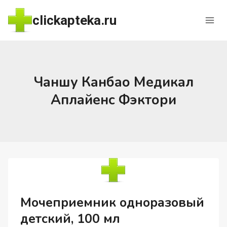
Перейти
clickapteka.ru
к
содержимому
Чаншу Канбао Медикал
Аплайенс Фэктори
Мочеприемник одноразовый
детский, 100 мл