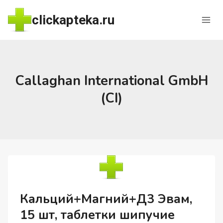
Перейти
clickapteka.ru
к
содержимому
Callaghan International GmbH
(CI)
Кальций+Магний+Д3 Эвам,
15 шт, таблетки шипучие