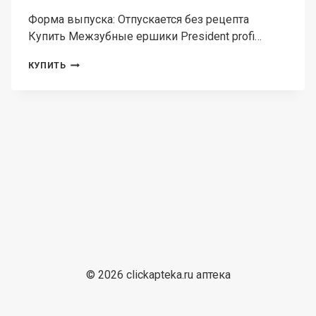
Форма выпуска: Отпускается без рецепта
Купить Межзубные ершики President profi…
МЕЖЗУБНЫЕ
КУПИТЬ
ЕРШИКИ
PRESIDENT
PROFI
L,
1,2
ММ,
4
ШТ
© 2026 clickapteka.ru аптека