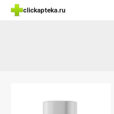
Перейти
clickapteka.ru
к
содержимому