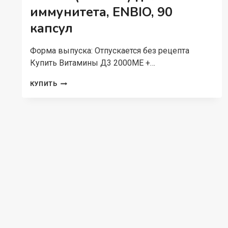
иммунитета, ENBIO, 90
капсул
Форма выпуска: Отпускается без рецепта
Купить Витамины Д3 2000ME +…
ВИТАМИНЫ
КУПИТЬ
Д3
2000ME
+
К2
50
МКГ
(D3
+
K2)
ДЛЯ
ИММУНИТЕТА,
ENBIO,
90
КАПСУЛ