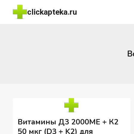
Перейти
clickapteka.ru
к
содержимому
B
Витамины Д3 2000ME + К2
50 мкг (D3 + K2) для