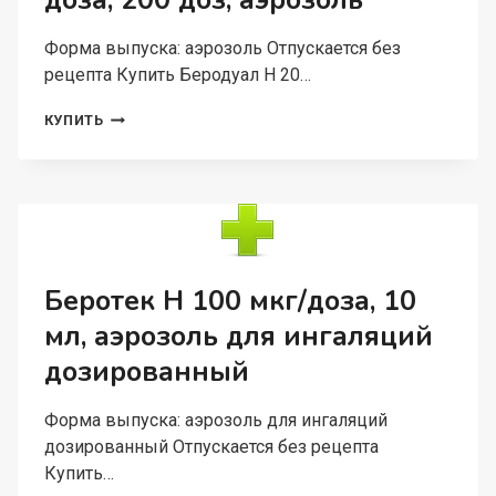
доза, 200 доз, аэрозоль
Форма выпуска: аэрозоль Отпускается без
рецепта Купить Беродуал Н 20…
БЕРОДУАЛ
КУПИТЬ
Н
20
МКГ+50
МКГ/
ДОЗА,
200
ДОЗ,
АЭРОЗОЛЬ
Беротек Н 100 мкг/доза, 10
мл, аэрозоль для ингаляций
дозированный
Форма выпуска: аэрозоль для ингаляций
дозированный Отпускается без рецепта
Купить…