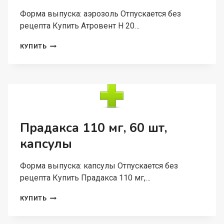
Форма выпуска: аэрозоль Отпускается без
рецепта Купить Атровент Н 20…
АТРОВЕНТ
КУПИТЬ
Н
20
МКГ/
ДОЗА
200
ДОЗ,
10
МЛ,
Прадакса 110 мг, 60 шт,
АЭРОЗОЛЬ
капсулы
Форма выпуска: капсулы Отпускается без
рецепта Купить Прадакса 110 мг,…
ПРАДАКСА
КУПИТЬ
110
МГ,