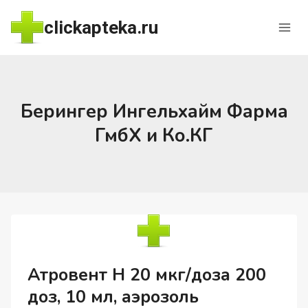
Перейти
clickapteka.ru
к
содержимому
Берингер Ингельхайм Фарма
ГмбХ и Ко.КГ
Атровент Н 20 мкг/доза 200
доз, 10 мл, аэрозоль