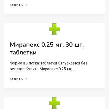
БЕРОТЕК
КУПИТЬ
Н
100
МКГ/
ДОЗА,
10
МЛ,
АЭРОЗОЛЬ
ДЛЯ
Мирапекс 0.25 мг, 30 шт,
ИНГАЛЯЦИЙ
таблетки
ДОЗИРОВАННЫЙ
Форма выпуска: таблетки Отпускается без
рецепта Купить Мирапекс 0.25 мг,…
МИРАПЕКС
КУПИТЬ
0.25
МГ,
30
ШТ,
ТАБЛЕТКИ