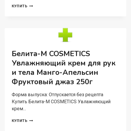
БЕЛИТА-
КУПИТЬ
М
COSMETICS
КРЕМ
ДЛЯ
РУК
И
ТЕЛА
ПИТАТЕЛЬНЫЙ
Белита-М COSMETICS
«ДЫННЫЙ
Увлажняющий крем для рук
ЛИКЕР»
ФРУКТОВЫЙ
и тела Манго-Апельсин
ДЕСЕРТ
150Г
Фруктовый джаз 250г
Форма выпуска: Отпускается без рецепта
Купить Белита-М COSMETICS Увлажняющий
крем…
БЕЛИТА-
КУПИТЬ
М
COSMETICS