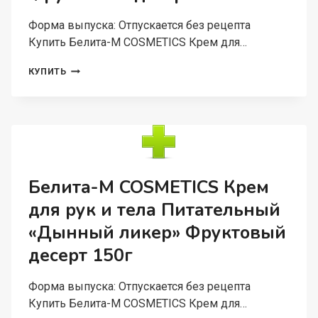
Форма выпуска: Отпускается без рецепта
Купить Белита-М COSMETICS Крем для…
БЕЛИТА-
КУПИТЬ
М
COSMETICS
КРЕМ
ДЛЯ
РУК
И
ТЕЛА
УВЛАЖНЯЮЩИЙ
Белита-М COSMETICS Крем
«АПЕЛЬСИНОВЫЙ
для рук и тела Питательный
ЙОГУРТ»
ФРУКТОВЫЙ
«Дынный ликер» Фруктовый
ДЕСЕРТ
150Г
десерт 150г
Форма выпуска: Отпускается без рецепта
Купить Белита-М COSMETICS Крем для…