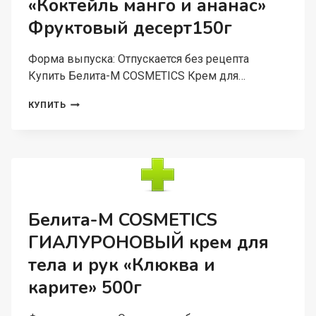
«Коктейль манго и ананас»
400Г
Фруктовый десерт150г
Форма выпуска: Отпускается без рецепта
Купить Белита-М COSMETICS Крем для…
БЕЛИТА-
КУПИТЬ
М
COSMETICS
КРЕМ
ДЛЯ
РУК
И
ТЕЛА
СМЯГЧАЮЩИЙ
Белита-М COSMETICS
«КОКТЕЙЛЬ
ГИАЛУРОНОВЫЙ крем для
МАНГО
И
тела и рук «Клюква и
АНАНАС»
ФРУКТОВЫЙ
карите» 500г
ДЕСЕРТ150Г