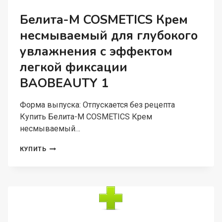
ЛОКТЕЙ
ПИТАТЕЛЬНЫЙ
Белита-М COSMETICS Крем
HIBISCUS
несмываемый для глубокого
WONDER
75Г
увлажнения с эффектом
легкой фиксации
BAOBEAUTY 1
Форма выпуска: Отпускается без рецепта
Купить Белита-М COSMETICS Крем
несмываемый…
БЕЛИТА-
КУПИТЬ
М
COSMETICS
КРЕМ
НЕСМЫВАЕМЫЙ
ДЛЯ
ГЛУБОКОГО
УВЛАЖНЕНИЯ