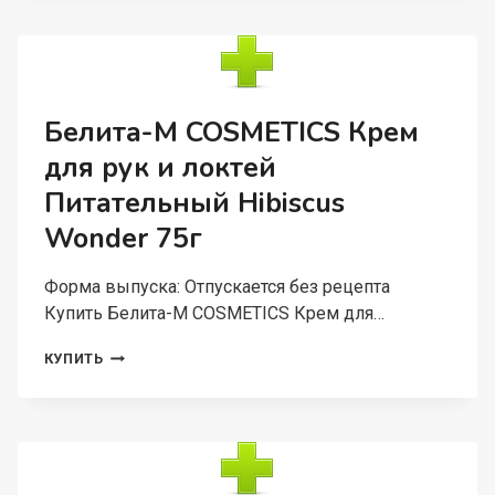
КРЕМ
ДЛЯ
ЛИЦА
УВЛАЖНЯЮЩИЙ
С
ЗОЛОТОМ
Белита-М COSMETICS Крем
AURUM
для рук и локтей
45Г
Питательный Hibiscus
Wonder 75г
Форма выпуска: Отпускается без рецепта
Купить Белита-М COSMETICS Крем для…
БЕЛИТА-
КУПИТЬ
М
COSMETICS
КРЕМ
ДЛЯ
РУК
И