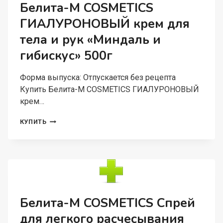
С
Белита-М COSMETICS
ЭФФЕКТОМ
ГИАЛУРОНОВЫЙ крем для
ЛЕГКОЙ
ФИКСАЦИИ
тела и рук «Миндаль и
BAOBEAUTY
1
гибискус» 500г
Форма выпуска: Отпускается без рецепта
Купить Белита-М COSMETICS ГИАЛУРОНОВЫЙ
крем…
БЕЛИТА-
КУПИТЬ
М
COSMETICS
ГИАЛУРОНОВЫЙ
КРЕМ
ДЛЯ
ТЕЛА
И
РУК
Белита-М COSMETICS Спрей
«МИНДАЛЬ
для легкого расчесывания
И