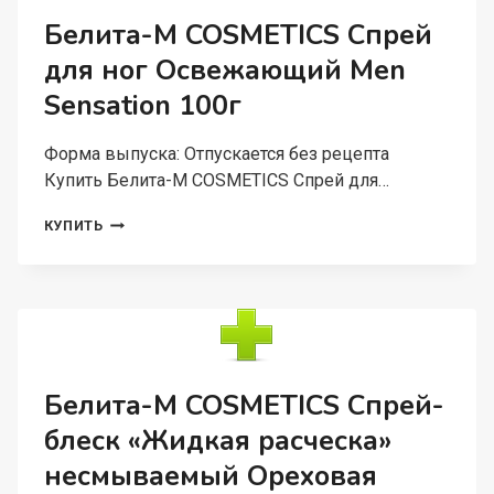
СУХОЙ
Белита-М COSMETICS Спрей
И
для ног Освежающий Men
ОЧЕНЬ
СУХОЙ
Sensation 100г
КОЖИ
ОРЕХОВАЯ
ТЕРАПИЯ
Форма выпуска: Отпускается без рецепта
50Г
Купить Белита-М COSMETICS Спрей для…
БЕЛИТА-
КУПИТЬ
М
COSMETICS
СПРЕЙ
ДЛЯ
НОГ
ОСВЕЖАЮЩИЙ
MEN
SENSATION
Белита-М COSMETICS Спрей-
100Г
блеск «Жидкая расческа»
несмываемый Ореховая