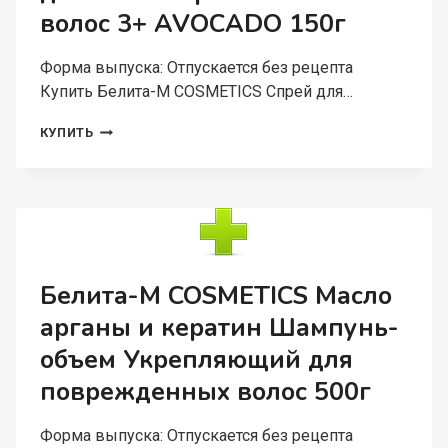
ГИБИСКУС»
волос 3+ AVOCADO 150г
500Г
Форма выпуска: Отпускается без рецепта
Купить Белита-М COSMETICS Спрей для…
БЕЛИТА-
КУПИТЬ
М
COSMETICS
СПРЕЙ
ДЛЯ
ЛЕГКОГО
РАСЧЕСЫВАНИЯ
ВОЛОС
3+
Белита-М COSMETICS Масло
AVOCADO
арганы и кератин Шампунь-
150Г
объем Укрепляющий для
поврежденных волос 500г
Форма выпуска: Отпускается без рецепта