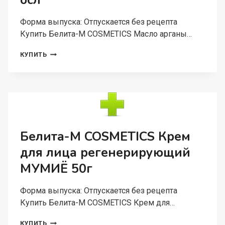
осл
Форма выпуска: Отпускается без рецепта
Купить Белита-М COSMETICS Масло арганы…
БЕЛИТА-
КУПИТЬ
М
COSMETICS
МАСЛО
АРГАНЫ
И
КЕРАТИН
МАСКА-
РЕКОНСТРУКТОР
Белита-М COSMETICS Крем
ПИТАНИЕ
для лица регенерирующий
И
БЛЕСК
МУМИЁ 50г
ДЛЯ
ПОВРЕЖДЕННЫХ
И
Форма выпуска: Отпускается без рецепта
ОСЛ
Купить Белита-М COSMETICS Крем для…
БЕЛИТА-
КУПИТЬ