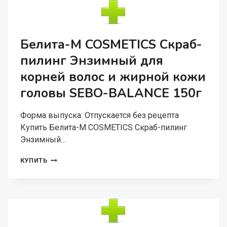
БРИТЬЯ
УСПОКАИВАЮЩИЙ
ECONOMY
LINES
Белита-М COSMETICS Скраб-
MEN
пилинг Энзимный для
SOLUTION
200Г
корней волос и жирной кожи
головы SEBO-BALANCE 150г
Форма выпуска: Отпускается без рецепта
Купить Белита-М COSMETICS Скраб-пилинг
Энзимный…
БЕЛИТА-
КУПИТЬ
М
COSMETICS
СКРАБ-
ПИЛИНГ
ЭНЗИМНЫЙ
ДЛЯ
КОРНЕЙ