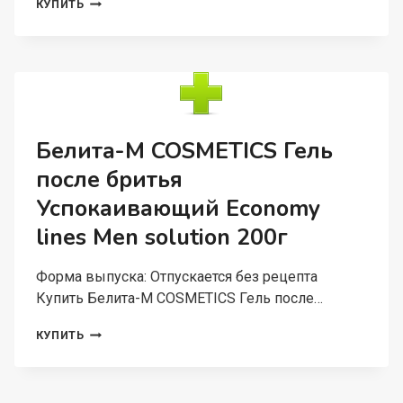
БЕЛИТА-
КУПИТЬ
М
COSMETICS
ГЕЛЬ-
АНТИСТРЕСС
МУЖСКОЙ
ПОСЛЕ
БРИТЬЯ
HISSKIN
Белита-М COSMETICS Гель
60Г
после бритья
Успокаивающий Economy
lines Men solution 200г
Форма выпуска: Отпускается без рецепта
Купить Белита-М COSMETICS Гель после…
БЕЛИТА-
КУПИТЬ
М
COSMETICS
ГЕЛЬ
ПОСЛЕ