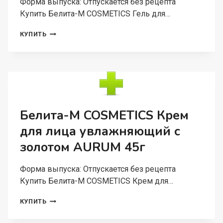
Форма выпуска: Отпускается без рецепта
Купить Белита-М COSMETICS Гель для…
БЕЛИТА-
КУПИТЬ
М
COSMETICS
ГЕЛЬ
ДЛЯ
ИНТИМНОЙ
ГИГИЕНЫ
МЯГКИЙ
ULTRA
Белита-М COSMETICS Крем
MARINE
для лица увлажняющий с
190Г
золотом AURUM 45г
Форма выпуска: Отпускается без рецепта
Купить Белита-М COSMETICS Крем для…
БЕЛИТА-
КУПИТЬ
М
COSMETICS