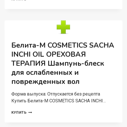
М
COSMETICS
БАЛЬЗАМ-
КОНДИЦИОНЕР
ПИТАТЕЛЬНЫЙ
ДЛЯ
ВОЛОС
HIBISCUS
Белита-М COSMETICS SACHA
WONDER
INCHI OIL ОРЕХОВАЯ
500Г
ТЕРАПИЯ Шампунь-блеск
для ослабленных и
поврежденных вол
Форма выпуска: Отпускается без рецепта
Купить Белита-М COSMETICS SACHA INCHI…
БЕЛИТА-
КУПИТЬ
М
COSMETICS