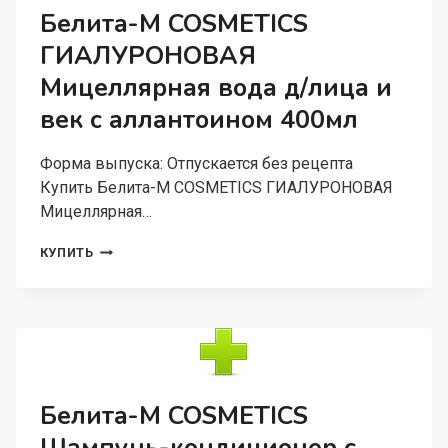
150Г
Белита-М COSMETICS
ГИАЛУРОНОВАЯ
Мицеллярная вода д/лица и
век с аллантоином 400мл
Форма выпуска: Отпускается без рецепта
Купить Белита-М COSMETICS ГИАЛУРОНОВАЯ
Мицеллярная…
БЕЛИТА-
КУПИТЬ
М
COSMETICS
ГИАЛУРОНОВАЯ
МИЦЕЛЛЯРНАЯ
ВОДА
Д/
ЛИЦА
И
Белита-М COSMETICS
ВЕК
С