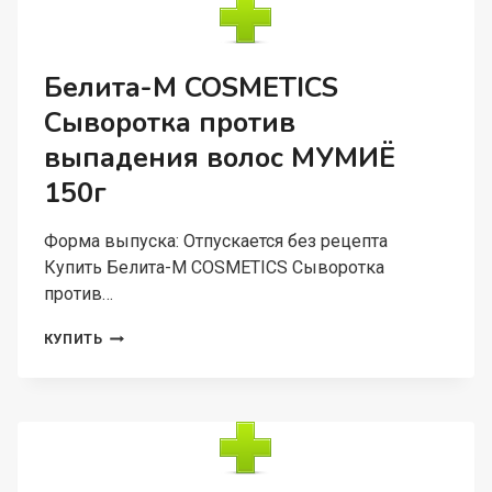
И
КЕРАТИН
БАЛЬЗАМ-
ОБЪЕМ
Белита-М COSMETICS
УКРЕПЛЯЮЩИЙ
Сыворотка против
ДЛЯ
ПОВРЕЖДЕННЫХ
выпадения волос МУМИЁ
И
ОСЛАБЛЕННЫХ
150г
В
Форма выпуска: Отпускается без рецепта
Купить Белита-М COSMETICS Сыворотка
против…
БЕЛИТА-
КУПИТЬ
М
COSMETICS
СЫВОРОТКА
ПРОТИВ
ВЫПАДЕНИЯ
ВОЛОС
МУМИЁ