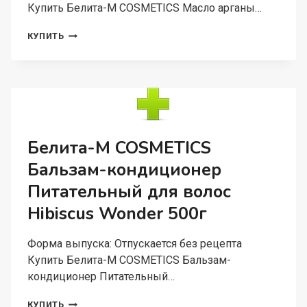
Купить Белита-М COSMETICS Масло арганы…
БЕЛИТА-
КУПИТЬ
М
COSMETICS
МАСЛО
АРГАНЫ
И
КЕРАТИН
ШАМПУНЬ-
ОБЪЕМ
Белита-М COSMETICS
УКРЕПЛЯЮЩИЙ
Бальзам-кондиционер
ДЛЯ
ПОВРЕЖДЕННЫХ
Питательный для волос
ВОЛОС
500Г
Hibiscus Wonder 500г
Форма выпуска: Отпускается без рецепта
Купить Белита-М COSMETICS Бальзам-
кондиционер Питательный…
БЕЛИТА-
КУПИТЬ