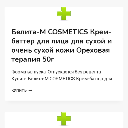
SACHA
INCHI
OIL
ОРЕХОВАЯ
ТЕРАПИЯ
ШАМПУНЬ-
Белита-М COSMETICS Крем-
БЛЕСК
баттер для лица для сухой и
ДЛЯ
ОСЛАБЛЕННЫХ
очень сухой кожи Ореховая
И
ПОВРЕЖДЕННЫХ
терапия 50г
ВОЛ
Форма выпуска: Отпускается без рецепта
Купить Белита-М COSMETICS Крем-баттер для…
БЕЛИТА-
КУПИТЬ
М
COSMETICS
КРЕМ-
БАТТЕР
ДЛЯ
ЛИЦА
ДЛЯ