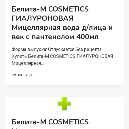
ВОЛОС
Белита-М COSMETICS
И
ГИАЛУРОНОВАЯ
ЖИРНОЙ
КОЖИ
Мицеллярная вода д/лица и
ГОЛОВЫ
SEBO-
век с пантенолом 400мл
BALANCE
150Г
Форма выпуска: Отпускается без рецепта
Купить Белита-М COSMETICS ГИАЛУРОНОВАЯ
Мицеллярная…
БЕЛИТА-
КУПИТЬ
М
COSMETICS
ГИАЛУРОНОВАЯ
МИЦЕЛЛЯРНАЯ
ВОДА
Д/
ЛИЦА
И
Белита-М COSMETICS
ВЕК
С