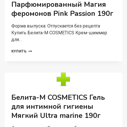
Парфюмированный Магия
феромонов Pink Passion 190г
Форма выпуска: Отпускается без рецепта
Купить Белита-М COSMETICS Крем-шиммер
для…
БЕЛИТА-
КУПИТЬ
М
COSMETICS
КРЕМ-
ШИММЕР
ДЛЯ
РУК
ПАРФЮМИРОВАННЫЙ
МАГИЯ
Белита-М COSMETICS Гель
ФЕРОМОНОВ
для интимной гигиены
PINK
PASSION
Мягкий Ultra marine 190г
190Г