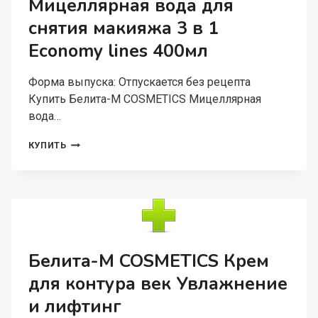
Мицеллярная вода для
ПАНТЕНОЛОМ
снятия макияжа 3 в 1
400МЛ
Economy lines 400мл
Форма выпуска: Отпускается без рецепта
Купить Белита-М COSMETICS Мицеллярная
вода…
БЕЛИТА-
КУПИТЬ
М
COSMETICS
МИЦЕЛЛЯРНАЯ
ВОДА
ДЛЯ
СНЯТИЯ
МАКИЯЖА
3
Белита-М COSMETICS Крем
В
для контура век Увлажнение
1
ECONOMY
и лифтинг
LINES