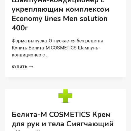
Шампунь-кондиционер с
АЛЛАНТОИНОМ
укрепляющим комплексом
400МЛ
Economy lines Men solution
400г
Форма выпуска: Отпускается без рецепта
Купить Белита-М COSMETICS Шампунь-
кондиционер с…
БЕЛИТА-
КУПИТЬ
М
COSMETICS
ШАМПУНЬ-
КОНДИЦИОНЕР
С
УКРЕПЛЯЮЩИМ
КОМПЛЕКСОМ
ECONOMY
Белита-М COSMETICS Крем
LINES
для рук и тела Смягчающий
MEN
SOLUTION