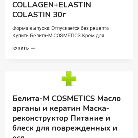
400МЛ
COLLAGEN+ELASTIN
COLASTIN 30г
Форма выпуска: Отпускается без рецепта
Купить Белита-М COSMETICS Крем для…
БЕЛИТА-
КУПИТЬ
М
COSMETICS
КРЕМ
ДЛЯ
КОНТУРА
ВЕК
УВЛАЖНЕНИЕ
И
Белита-М COSMETICS Масло
ЛИФТИНГ
арганы и кератин Маска-
COLLAGEN+ELASTIN
COLASTIN
реконструктор Питание и
30Г
блеск для поврежденных и