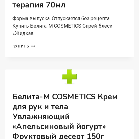
терапия 70мл
Форма выпуска: Отпускается без рецепта
Купить Белита-М COSMETICS Спрей-блеск
«Жидкая…
БЕЛИТА-
КУПИТЬ
М
COSMETICS
СПРЕЙ-
БЛЕСК
«ЖИДКАЯ
РАСЧЕСКА»
НЕСМЫВАЕМЫЙ
ОРЕХОВАЯ
Белита-М COSMETICS Крем
ТЕРАПИЯ
для рук и тела
70МЛ
Увлажняющий
«Апельсиновый йогурт»
Фруктовый десерт 150г