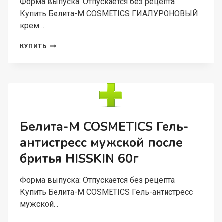
Форма выпуска: Отпускается без рецепта
Купить Белита-М COSMETICS ГИАЛУРОНОВЫЙ
крем…
БЕЛИТА-
КУПИТЬ
М
COSMETICS
ГИАЛУРОНОВЫЙ
КРЕМ
ДЛЯ
ТЕЛА
И
РУК
Белита-М COSMETICS Гель-
«КЛЮКВА
антистресс мужской после
И
КАРИТЕ»
бритья HISSKIN 60г
500Г
Форма выпуска: Отпускается без рецепта
Купить Белита-М COSMETICS Гель-антистресс
мужской…