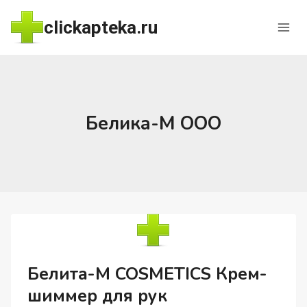
Перейти
clickapteka.ru
к
содержимому
Белика-М ООО
Белита-М COSMETICS Крем-
шиммер для рук