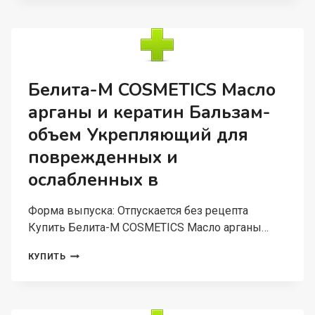
УВЛАЖНЯЮЩИЙ
КРЕМ
ДЛЯ
РУК
И
ТЕЛА
Белита-М COSMETICS Масло
МАНГО-
арганы и кератин Бальзам-
АПЕЛЬСИН
ФРУКТОВЫЙ
объем Укрепляющий для
ДЖАЗ
250Г
поврежденных и
ослабленных в
Форма выпуска: Отпускается без рецепта
Купить Белита-М COSMETICS Масло арганы…
БЕЛИТА-
КУПИТЬ
М
COSMETICS
МАСЛО
АРГАНЫ