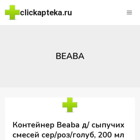
Перейти
clickapteka.ru
к
содержимому
BEABA
Контейнер Beaba д/ сыпучих
смесей сер/роз/голуб, 200 мл