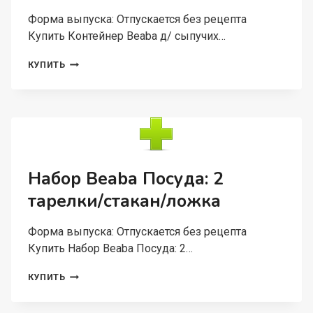
Форма выпуска: Отпускается без рецепта
Купить Контейнер Beaba д/ сыпучих…
КОНТЕЙНЕР
КУПИТЬ
BEABA
Д/
СЫПУЧИХ
СМЕСЕЙ
СЕР/
РОЗ/
ГОЛУБ,
200
Набор Beaba Посуда: 2
МЛ
тарелки/стакан/ложка
Форма выпуска: Отпускается без рецепта
Купить Набор Beaba Посуда: 2…
НАБОР
КУПИТЬ
BEABA
ПОСУДА: