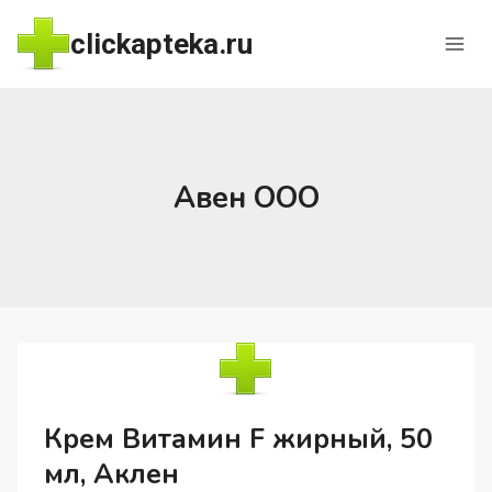
Перейти
clickapteka.ru
к
содержимому
Авен ООО
Крем Витамин F жирный, 50
мл, Аклен