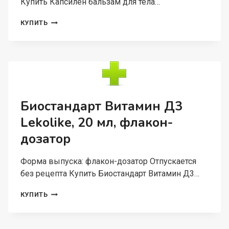
Купить Капсилен бальзам для тела…
КАПСИЛЕН
КУПИТЬ
БАЛЬЗАМ
ДЛЯ
ТЕЛА
РАЗОГРЕВАЮЩИЙ
50
МЛ,
АКЛЕН
Биостандарт Витамин Д3
Lekolike, 20 мл, флакон-
дозатор
Форма выпуска: флакон-дозатор Отпускается
без рецепта Купить Биостандарт Витамин Д3…
БИОСТАНДАРТ
КУПИТЬ
ВИТАМИН
Д3
LEKOLIKE,