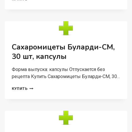
ГЕЛЬ
ДЛЯ
ТЕЛА
ОКОПНИК
MED,
50
МЛ,
АКЛЕН
Сахаромицеты Буларди-СМ,
30 шт, капсулы
Форма выпуска: капсулы Отпускается без
рецепта Купить Сахаромицеты Буларди-СМ, 30…
САХАРОМИЦЕТЫ
КУПИТЬ
БУЛАРДИ-
СМ,
30
ШТ,
КАПСУЛЫ