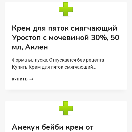
20
МЛ,
ФЛАКОН-
ДОЗАТОР
Крем для пяток смягчающий
Уростоп с мочевиной 30%, 50
мл, Аклен
Форма выпуска: Отпускается без рецепта
Купить Крем для пяток смягчающий…
КРЕМ
КУПИТЬ
ДЛЯ
ПЯТОК
СМЯГЧАЮЩИЙ
УРОСТОП
С
МОЧЕВИНОЙ
30%,
50
Амекун бейби крем от
МЛ,