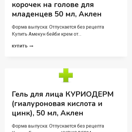
корочек на голове для
АКЛЕН
младенцев 50 мл, Аклен
Форма выпуска: Отпускается без рецепта
Купить Амекун бейби крем от…
АМЕКУН
КУПИТЬ
БЕЙБИ
КРЕМ
ОТ
КОРОЧЕК
НА
ГОЛОВЕ
ДЛЯ
МЛАДЕНЦЕВ
Гель для лица КУРИОДЕРМ
50
(гиалуроновая кислота и
МЛ,
АКЛЕН
цинк), 50 мл, Аклен
Форма выпуска: Отпускается без рецепта