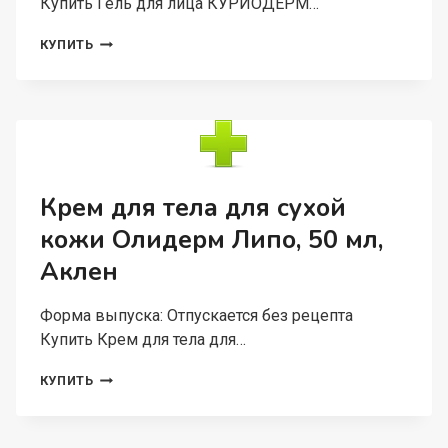
Купить Гель для лица КУРИОДЕРМ…
ГЕЛЬ
КУПИТЬ
ДЛЯ
ЛИЦА
КУРИОДЕРМ
(ГИАЛУРОНОВАЯ
КИСЛОТА
И
ЦИНК),
50
Крем для тела для сухой
МЛ,
кожи Олидерм Липо, 50 мл,
АКЛЕН
Аклен
Форма выпуска: Отпускается без рецепта
Купить Крем для тела для…
КРЕМ
КУПИТЬ
ДЛЯ
ТЕЛА
ДЛЯ