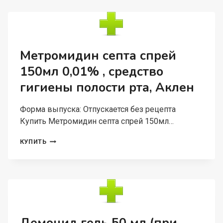
ДЛЯ
ПОЛОСТИ
РТА
50
МЛ,
АКЛЕН
Метромидин септа спрей
150мл 0,01% , средство
гигиены полости рта, Аклен
Форма выпуска: Отпускается без рецепта
Купить Метромидин септа спрей 150мл…
МЕТРОМИДИН
КУПИТЬ
СЕПТА
СПРЕЙ
150МЛ
0,01%
,
СРЕДСТВО
ГИГИЕНЫ
ПОЛОСТИ