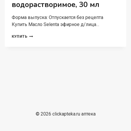
водорастворимое, 30 мл
Форма выпуска: Отпускается без рецепта
Купить Масло Selenta эфирное д/лица…
МАСЛО
КУПИТЬ
SELENTA
ЭФИРНОЕ
Д/
ЛИЦА
МЯТА
ПЕРЕЧНАЯ
ВОДОРАСТВОРИМОЕ,
30
МЛ
© 2026 clickapteka.ru аптека