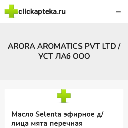
Перейти
clickapteka.ru
к
содержимому
ARORA AROMATICS PVT LTD /
УСТ ЛАб ООО
Масло Selenta эфирное д/
лица мята перечная