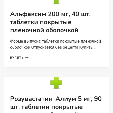
ТАБЛЕТКИ
ДЛЯ
РАССАСЫВАНИЯ
Альфаксим 200 мг, 40 шт,
таблетки покрытые
пленочной оболочкой
Форма выпуска: таблетки покрытые пленочной
оболочкой Отпускается без рецепта Купить…
АЛЬФАКСИМ
КУПИТЬ
200
МГ,
40
ШТ,
ТАБЛЕТКИ
ПОКРЫТЫЕ
ПЛЕНОЧНОЙ
ОБОЛОЧКОЙ
Розувастатин-Алиум 5 мг, 90
шт, таблетки покрытые