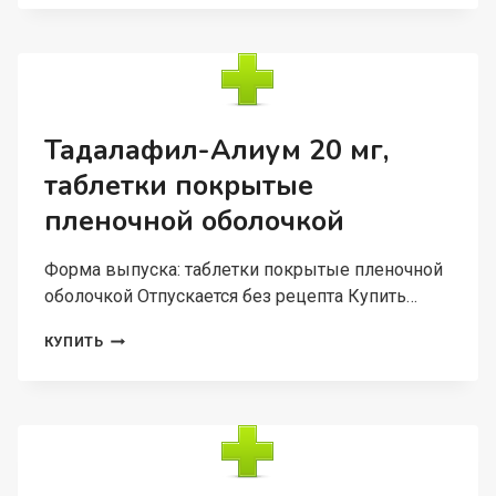
1
МГ+1.5
МГ+0.5
МГ,
12
ШТ,
ТАБЛЕТКИ
Тадалафил-Алиум 20 мг,
ДЛЯ
таблетки покрытые
РАССАСЫВАНИЯ
пленочной оболочкой
Форма выпуска: таблетки покрытые пленочной
оболочкой Отпускается без рецепта Купить…
ТАДАЛАФИЛ-
КУПИТЬ
АЛИУМ
20
МГ,
ТАБЛЕТКИ
ПОКРЫТЫЕ
ПЛЕНОЧНОЙ
ОБОЛОЧКОЙ