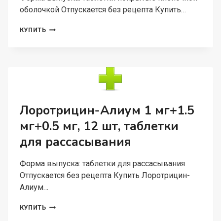
оболочкой Отпускается без рецепта Купить…
СИЛДЕНАФИЛ-
КУПИТЬ
ФПО
50
МГ,
20
ШТ,
ТАБЛЕТКИ
ПОКРЫТЫЕ
ПЛЕНОЧНОЙ
Лоротрицин-Алиум 1 мг+1.5
ОБОЛОЧКОЙ
мг+0.5 мг, 12 шт, таблетки
для рассасывания
Форма выпуска: таблетки для рассасывания
Отпускается без рецепта Купить Лоротрицин-
Алиум…
ЛОРОТРИЦИН-
КУПИТЬ
АЛИУМ