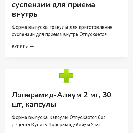
суспензии для приема
внутрь
Форма выпуска: гранулы для приготовления
суспензии для приема внутрь Отпускается…
НАЙСУЛИД
КУПИТЬ
100
МГ,
2
Г,
30
ШТ,
ГРАНУЛЫ
ДЛЯ
Лоперамид-Алиум 2 мг, 30
ПРИГОТОВЛЕНИЯ
шт, капсулы
СУСПЕНЗИИ
ДЛЯ
ПРИЕМА
Форма выпуска: капсулы Отпускается без
ВНУТРЬ
рецепта Купить Лоперамид-Алиум 2 мг,…