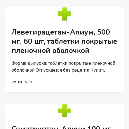
30
ШТ,
ТАБЛЕТКИ
ПОКРЫТЫЕ
ПЛЕНОЧНОЙ
ОБОЛОЧКОЙ
Леветирацетам-Алиум, 500
мг, 60 шт, таблетки покрытые
пленочной оболочкой
Форма выпуска: таблетки покрытые пленочной
оболочкой Отпускается без рецепта Купить…
ЛЕВЕТИРАЦЕТАМ-
КУПИТЬ
АЛИУМ,
500
МГ,
60
ШТ,
ТАБЛЕТКИ
ПОКРЫТЫЕ
ПЛЕНОЧНОЙ