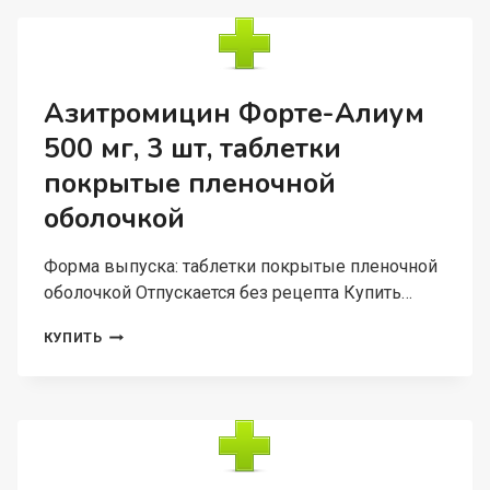
ШТ,
ТАБЛЕТКИ
ПОКРЫТЫЕ
ПЛЕНОЧНОЙ
ОБОЛОЧКОЙ
Азитромицин Форте-Алиум
500 мг, 3 шт, таблетки
покрытые пленочной
оболочкой
Форма выпуска: таблетки покрытые пленочной
оболочкой Отпускается без рецепта Купить…
АЗИТРОМИЦИН
КУПИТЬ
ФОРТЕ-
АЛИУМ
500
МГ,
3
ШТ,
ТАБЛЕТКИ