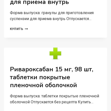
для приема внутрь
Форма выпуска: гранулы для приготовления
суспензии для приема внутрь Отпускается…
НИМЕСУЛИД
КУПИТЬ
НАЙСУЛИД
100
МГ,
2
Г,
10
ШТ,
ГРАНУЛЫ
Ривароксабан 15 мг, 98 шт,
ДЛЯ
таблетки покрытые
ПРИГОТОВЛЕНИЯ
СУСПЕНЗИИ
пленочной оболочкой
ДЛЯ
ПРИЕМА
ВНУТРЬ
Форма выпуска: таблетки покрытые пленочной
оболочкой Отпускается без рецепта Купить…