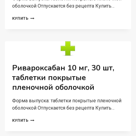
оболочкой Отпускается без рецепта Купить…
МОКСОНИДИН-
КУПИТЬ
АЛИУМ
400
МКГ,
90
ШТ,
ТАБЛЕТКИ
ПОКРЫТЫЕ
ПЛЕНОЧНОЙ
Ривароксабан 10 мг, 30 шт,
ОБОЛОЧКОЙ
таблетки покрытые
пленочной оболочкой
Форма выпуска: таблетки покрытые пленочной
оболочкой Отпускается без рецепта Купить…
РИВАРОКСАБАН
КУПИТЬ
10
МГ,