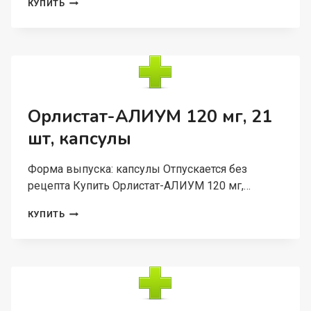
АЛБЕНДАЗОЛ-
КУПИТЬ
АЛИУМ
400
МГ,
3
ШТ,
ТАБЛЕТКИ
ПОКРЫТЫЕ
ПЛЕНОЧНОЙ
Орлистат-АЛИУМ 120 мг, 21
ОБОЛОЧКОЙ
шт, капсулы
Форма выпуска: капсулы Отпускается без
рецепта Купить Орлистат-АЛИУМ 120 мг,…
ОРЛИСТАТ-
КУПИТЬ
АЛИУМ
120
МГ,
21
ШТ,
КАПСУЛЫ