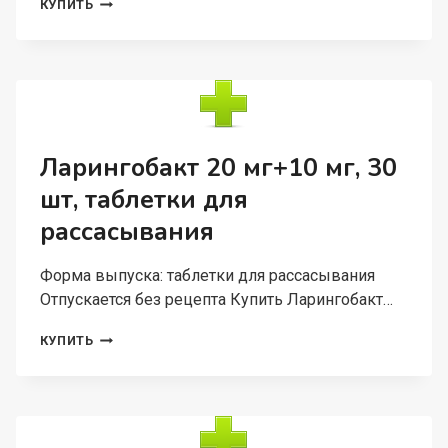
РИВАРОКСАБАН
КУПИТЬ
15
МГ,
98
ШТ,
ТАБЛЕТКИ
ПОКРЫТЫЕ
ПЛЕНОЧНОЙ
ОБОЛОЧКОЙ
Ларингобакт 20 мг+10 мг, 30
шт, таблетки для
рассасывания
Форма выпуска: таблетки для рассасывания
Отпускается без рецепта Купить Ларингобакт…
ЛАРИНГОБАКТ
КУПИТЬ
20
МГ+10
МГ,
30
ШТ,