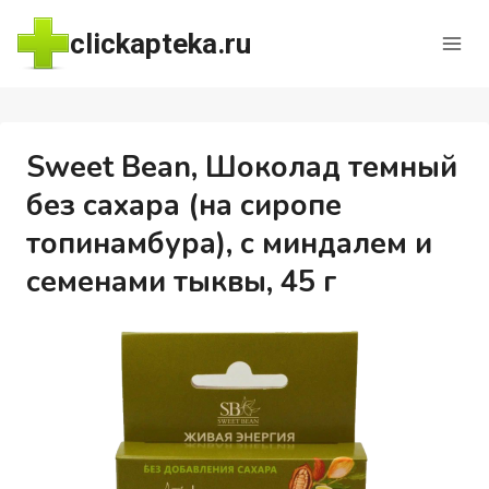
Перейти
clickapteka.ru
к
содержимому
Sweet Bean, Шоколад темный
без сахара (на сиропе
топинамбура), с миндалем и
семенами тыквы, 45 г