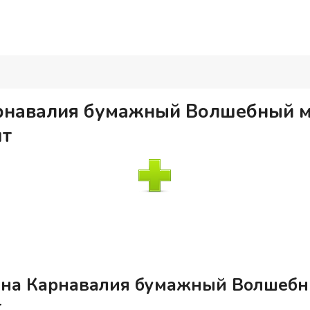
арнавалия бумажный Волшебный м
шт
ана Карнавалия бумажный Волшебн
т