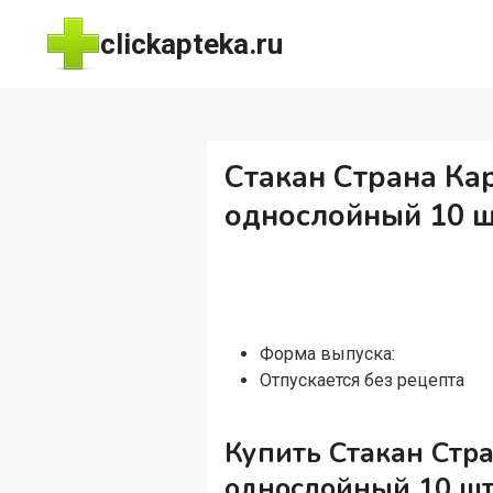
Перейти
clickapteka.ru
к
содержимому
Стакан Страна К
однослойный 10 
Форма выпуска:
Отпускается без рецепта
Купить Стакан Стр
однослойный 10 ш