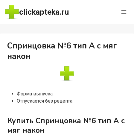
Перейти
clickapteka.ru
к
содержимому
Спринцовка №6 тип А с мяг
након
Форма выпуска:
Отпускается без рецепта
Купить Спринцовка №6 тип А с
мяг након