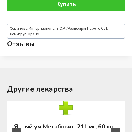
Купить
Метки
Хеминова Интернасьональ С.А./Ресифарм Паретс С.Л/
записи:
Хемигруп Франс
Отзывы
Другие лекарства
Ясный ум Метабовит, 211 мг, 60 шт,