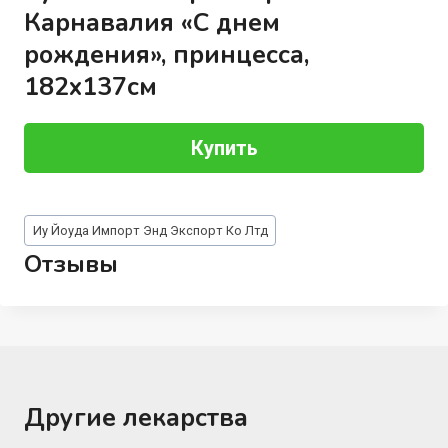
Карнавалия «С днем
рождения», принцесса,
182х137см
Купить
Метки
Иу Йоуда Импорт Энд Экспорт Ко Лтд
записи:
Отзывы
Другие лекарства