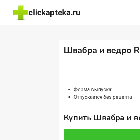
Перейти
clickapteka.ru
к
содержимому
Швабра и ведро R
Форма выпуска:
Отпускается без рецепта
Купить Швабра и в