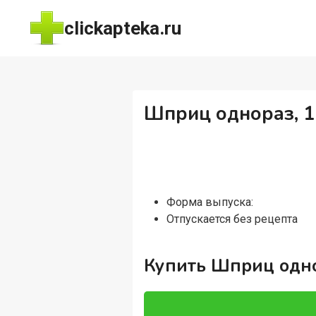
Перейти
clickapteka.ru
к
содержимому
Шприц однораз, 1
Форма выпуска:
Отпускается без рецепта
Купить Шприц одно