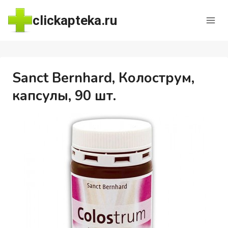
Перейти
clickapteka.ru
к
содержимому
Sanct Bernhard, Колострум,
капсулы, 90 шт.