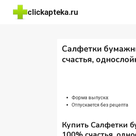
Перейти
clickapteka.ru
к
содержимому
Салфетки бумажны
счастья, однослой
Форма выпуска:
Отпускается без рецепта
Купить Салфетки б
100% счастья, одно