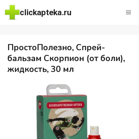
Перейти
clickapteka.ru
к
содержимому
ПростоПолезно, Спрей-
бальзам Скорпион (от боли),
жидкость, 30 мл