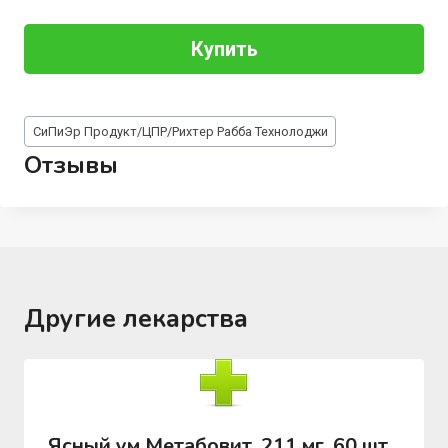
Купить
Метки
СиПиЭр Продукт/ЦПР/Рихтер Рабба Технолоджи
записи:
Отзывы
Другие лекарства
Ясный ум Метабовит, 211 мг, 60 шт,