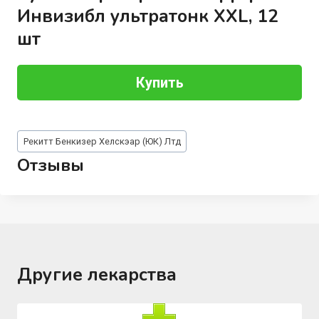
Инвизибл ультратонк XXL, 12
шт
Купить
Метки
Рекитт Бенкизер Хелскэар (ЮК) Лтд
записи:
Отзывы
Другие лекарства