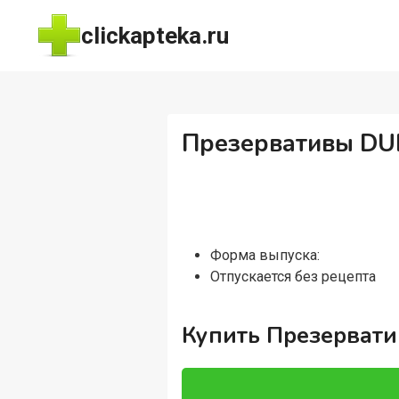
Перейти
clickapteka.ru
к
содержимому
Презервативы DUE
Форма выпуска:
Отпускается без рецепта
Купить Презервати