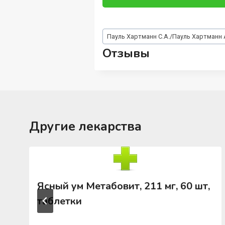
Метки
Пауль Хартманн С.А./Пауль Хартманн А
записи:
Отзывы
Другие лекарства
Ясный ум Метабовит, 211 мг, 60 шт,
таблетки