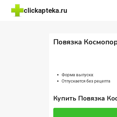
Перейти
clickapteka.ru
к
содержимому
Повязка Космопор
Форма выпуска:
Отпускается без рецепта
Купить Повязка Ко