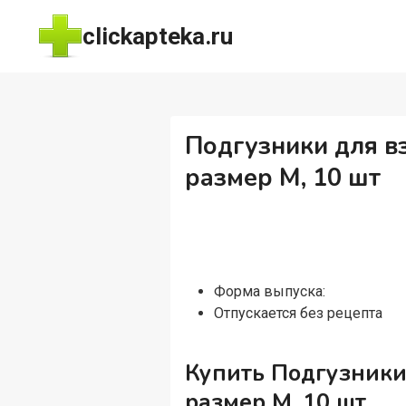
Перейти
clickapteka.ru
к
содержимому
Подгузники для вз
размер M, 10 шт
Форма выпуска:
Отпускается без рецепта
Купить Подгузники 
размер M, 10 шт