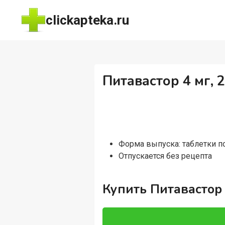
Перейти
clickapteka.ru
к
содержимому
Питавастор 4 мг, 
Форма выпуска: таблетки 
Отпускается без рецепта
Купить Питавастор 