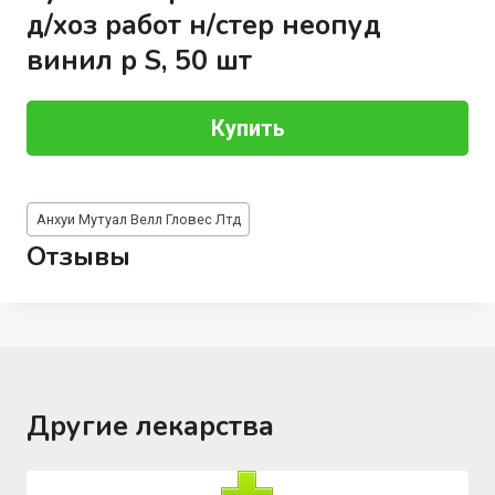
д/хоз работ н/стер неопуд
винил р S, 50 шт
Купить
Метки
Анхуи Мутуал Велл Гловес Лтд
записи:
Отзывы
Другие лекарства