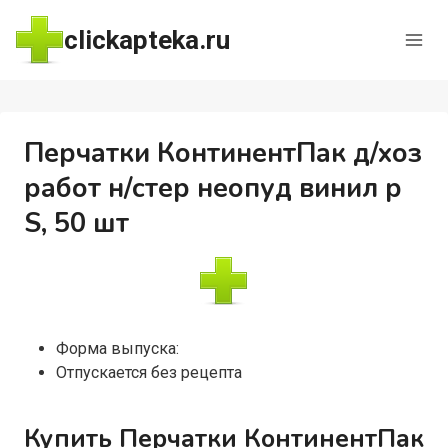
Перейти
clickapteka.ru
к
содержимому
Перчатки КонтинентПак д/хоз
работ н/стер неопуд винил р
S, 50 шт
Форма выпуска:
Отпускается без рецепта
Купить Перчатки КонтинентПак