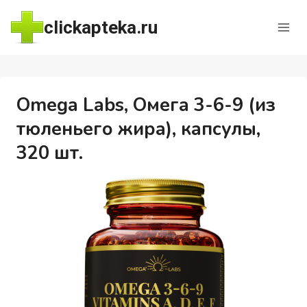
Перейти
clickapteka.ru
к
содержимому
Omega Labs, Омега 3-6-9 (из
тюленьего жира), капсулы,
320 шт.